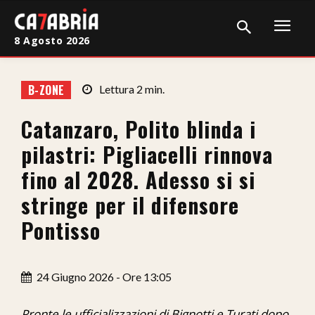
8 Agosto 2026
Home
B-ZONE
Lettura
2
min.
Cronaca
Catanzaro, Polito blinda i
Giudiziaria
pilastri: Pigliacelli rinnova
Politica
fino al 2028. Adesso si si
stringe per il difensore
Sport
Pontisso
Attualità
Sanità
24 Giugno 2026 - Ore 13:05
Economia
Pronte le ufficializzazioni di Bignotti e Turati dopo