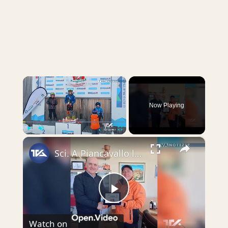
×
Now Playing
×
Play
Unmute
Fullscreen
Sci. A Piancavallo le gare di "Coppa Sicilia 2026", "Coppa Adrano” e “Memorial Pippo Maccarrone". O
Play
Watch on