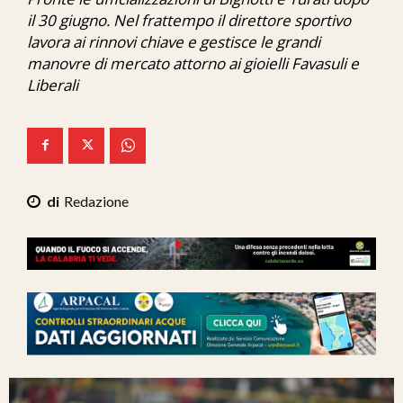
Ita-Mondo
il 30 giugno. Nel frattempo il direttore sportivo
lavora ai rinnovi chiave e gestisce le grandi
C7 Play
manovre di mercato attorno ai gioielli Favasuli e
Liberali
We Calabria
Mix Zone
Redazione