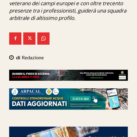
veterano dei campi europei e con oltre trecento
Ita-Mondo
presenze tra i professionisti, guiderà una squadra
arbitrale di altissimo profilo.
C7 Play
We Calabria
Mix Zone
Redazione