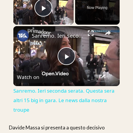
Now Playing
Play Video
×
Sanremo. Ieri seconda serata. Questa sera altri 15 big in gara. Le news dalla nostra troupe
Play
Watch on
Video
Sanremo. Ieri seconda serata. Questa sera
altri 15 big in gara. Le news dalla nostra
troupe
Davide Massa si presenta a questo decisivo