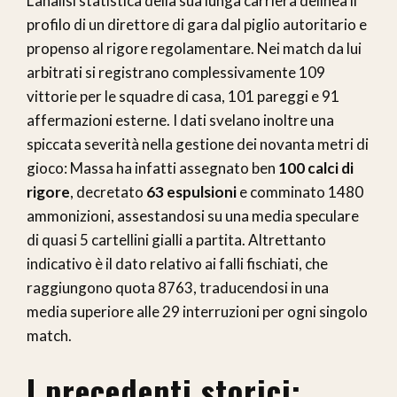
L’analisi statistica della sua lunga carriera delinea il
profilo di un direttore di gara dal piglio autoritario e
propenso al rigore regolamentare. Nei match da lui
arbitrati si registrano complessivamente 109
vittorie per le squadre di casa, 101 pareggi e 91
affermazioni esterne. I dati svelano inoltre una
spiccata severità nella gestione dei novanta metri di
gioco: Massa ha infatti assegnato ben
100 calci di
rigore
, decretato
63 espulsioni
e comminato 1480
ammonizioni, assestandosi su una media speculare
di quasi 5 cartellini gialli a partita. Altrettanto
indicativo è il dato relativo ai falli fischiati, che
raggiungono quota 8763, traducendosi in una
media superiore alle 29 interruzioni per ogni singolo
match.
I precedenti storici: