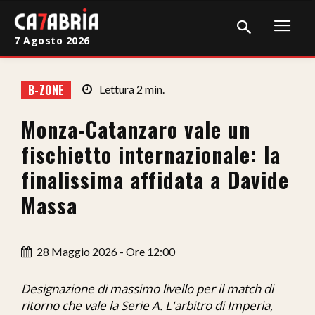
7 Agosto 2026
Home
B-ZONE
Lettura
2
min.
Cronaca
Monza-Catanzaro vale un
Giudiziaria
fischietto internazionale: la
Politica
finalissima affidata a Davide
Massa
Sport
Attualità
28 Maggio 2026 - Ore 12:00
Sanità
Designazione di massimo livello per il match di
Economia
ritorno che vale la Serie A. L'arbitro di Imperia,