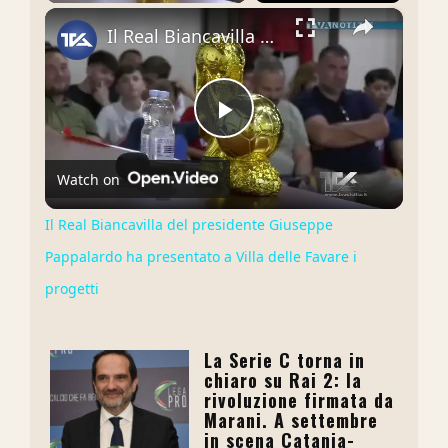
×
Il Real Biancavilla del presidente Giuseppe Pappalardo ha presentato a Villa delle Favare i progetti
Play
Watch on
Video
Il Real Biancavilla del presidente Giuseppe
Pappalardo ha presentato a Villa delle Favare i
progetti
La Serie C torna in
chiaro su Rai 2: la
rivoluzione firmata da
Marani. A settembre
in scena Catania-