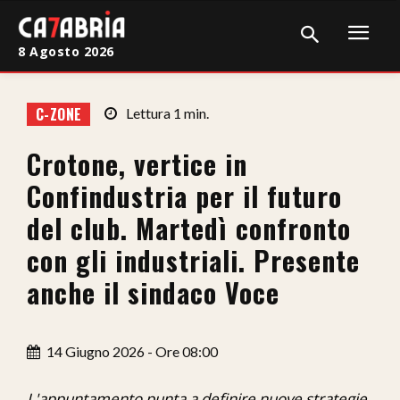
8 Agosto 2026
Home
C-ZONE
Lettura
1
min.
Cronaca
Crotone, vertice in
Giudiziaria
Confindustria per il futuro
Politica
del club. Martedì confronto
con gli industriali. Presente
Sport
anche il sindaco Voce
Attualità
Sanità
14 Giugno 2026 - Ore 08:00
Economia
L'appuntamento punta a definire nuove strategie