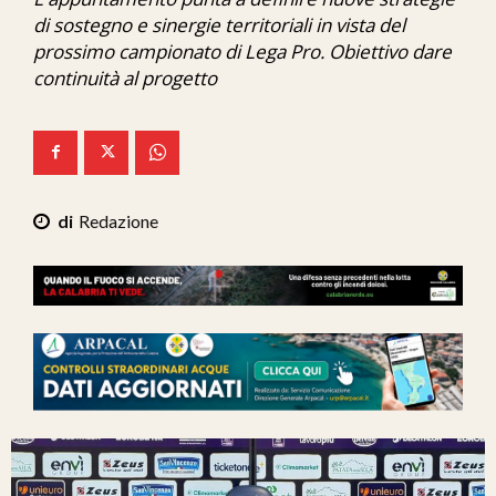
Ita-Mondo
di sostegno e sinergie territoriali in vista del
prossimo campionato di Lega Pro. Obiettivo dare
C7 Play
continuità al progetto
We Calabria
Mix Zone
Redazione