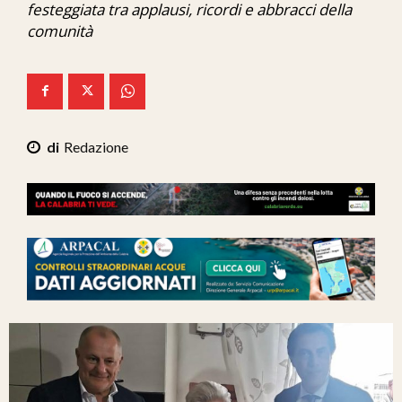
festeggiata tra applausi, ricordi e abbracci della
Ita-Mondo
comunità
C7 Play
We Calabria
Mix Zone
Redazione