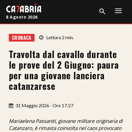
8 Agosto 2026
Home
CRONACA
Lettura
2
min.
Cronaca
Travolta dal cavallo durante
Giudiziaria
le prove del 2 Giugno: paura
Politica
per una giovane lanciera
catanzarese
Sport
Attualità
31 Maggio 2026 - Ore 17:27
Sanità
Mariaelena Passaniti, giovane militare originaria di
Economia
Catanzaro, è rimasta coinvolta nel caos provocato