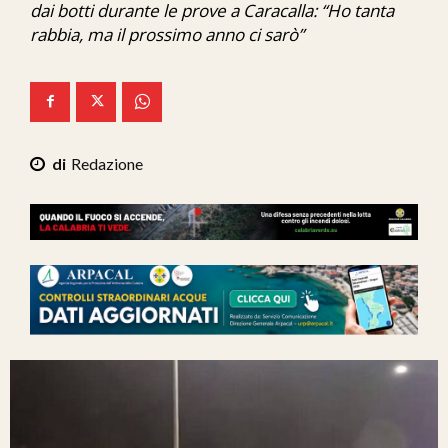
dai botti durante le prove a Caracalla: “Ho tanta
Ita-Mondo
rabbia, ma il prossimo anno ci sarò”
C7 Play
We Calabria
Mix Zone
Redazione