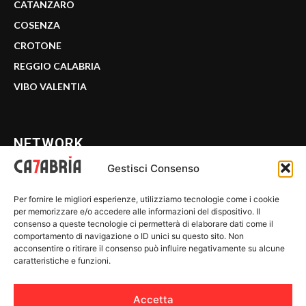
CATANZARO
COSENZA
CROTONE
REGGIO CALABRIA
VIBO VALENTIA
NETWORK
Gestisci Consenso
CALABRIA 7
Per fornire le migliori esperienze, utilizziamo tecnologie come i cookie
WE CALABRIA
per memorizzare e/o accedere alle informazioni del dispositivo. Il
consenso a queste tecnologie ci permetterà di elaborare dati come il
C7 PLAY
comportamento di navigazione o ID unici su questo sito. Non
acconsentire o ritirare il consenso può influire negativamente su alcune
MIX ZONE
caratteristiche e funzioni.
INSIDER 24
Accetta