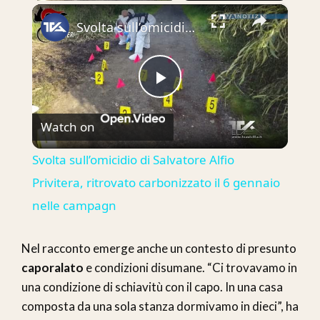
×
Svolta sull’omicidio di Salvatore Alfio Privitera, ritrovato carbonizzato il 6 gennaio nelle campagn
Play
Watch on
Video
Svolta sull’omicidio di Salvatore Alfio
Privitera, ritrovato carbonizzato il 6 gennaio
nelle campagn
Nel racconto emerge anche un contesto di presunto
caporalato
e condizioni disumane. “Ci trovavamo in
una condizione di schiavitù con il capo. In una casa
composta da una sola stanza dormivamo in dieci”, ha