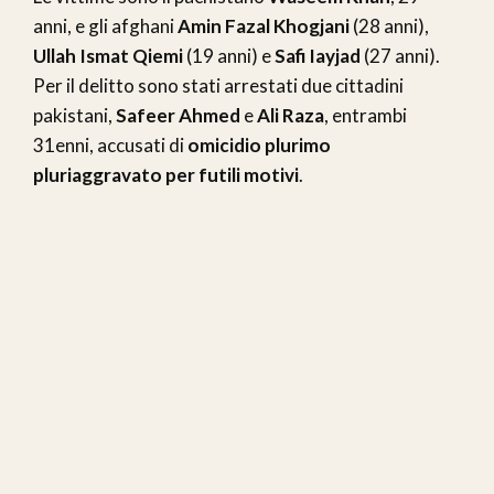
anni, e gli afghani
Amin Fazal Khogjani
(28 anni),
Ullah Ismat Qiemi
(19 anni) e
Safi Iayjad
(27 anni).
Per il delitto sono stati arrestati due cittadini
pakistani,
Safeer Ahmed
e
Ali Raza
, entrambi
31enni, accusati di
omicidio plurimo
pluriaggravato per futili motivi
.