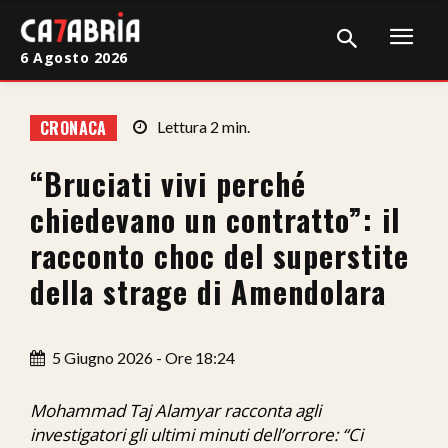
6 Agosto 2026
Home
CRONACA
Lettura
2
min.
Cronaca
“Bruciati vivi perché
Giudiziaria
chiedevano un contratto”: il
Politica
racconto choc del superstite
della strage di Amendolara
Sport
Attualità
5 Giugno 2026 - Ore 18:24
Sanità
Mohammad Taj Alamyar racconta agli
Economia
investigatori gli ultimi minuti dell’orrore: “Ci