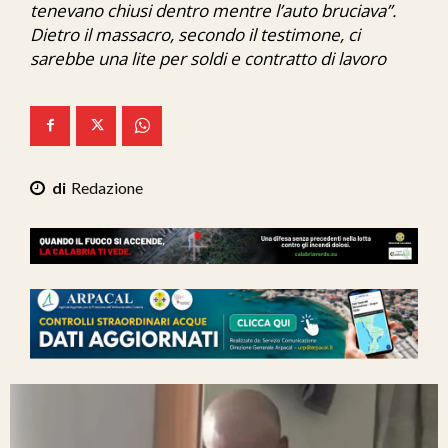
tenevano chiusi dentro mentre l’auto bruciava”.
Ita-Mondo
Dietro il massacro, secondo il testimone, ci
sarebbe una lite per soldi e contratto di lavoro
C7 Play
We Calabria
Mix Zone
Redazione