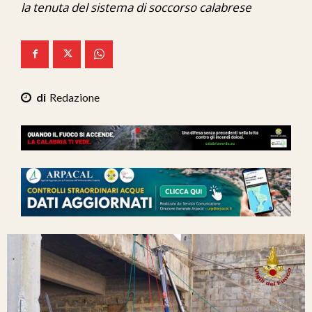
la tenuta del sistema di soccorso calabrese
Ita-Mondo
C7 Play
We Calabria
Redazione
Mix Zone