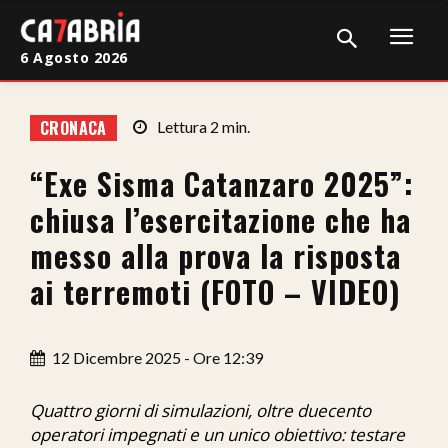
6 Agosto 2026
Home
CRONACA
Lettura
2
min.
Cronaca
“Exe Sisma Catanzaro 2025”:
Giudiziaria
chiusa l’esercitazione che ha
Politica
messo alla prova la risposta
ai terremoti (FOTO – VIDEO)
Sport
Attualità
12 Dicembre 2025 - Ore 12:39
Sanità
Quattro giorni di simulazioni, oltre duecento
Economia
operatori impegnati e un unico obiettivo: testare