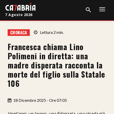
7 Agosto 2026
Home
CRONACA
Lettura
2
min.
Cronaca
Francesca chiama Lino
Giudiziaria
Polimeni in diretta: una
Politica
madre disperata racconta la
morte del figlio sulla Statale
Sport
106
Attualità
Sanità
18 Dicembre 2025 - Ore 07:05
Economia
Vent’anni, un lavoro, una fidanzata, una strada già