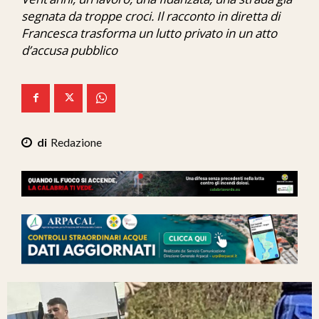
Ita-Mondo
segnata da troppe croci. Il racconto in diretta di
Francesca trasforma un lutto privato in un atto
C7 Play
d’accusa pubblico
We Calabria
Mix Zone
Redazione