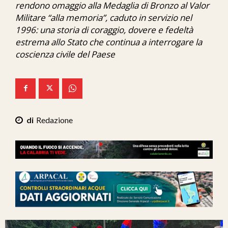
rendono omaggio alla Medaglia di Bronzo al Valor
Ita-Mondo
Militare “alla memoria”, caduto in servizio nel
1996: una storia di coraggio, dovere e fedeltà
C7 Play
estrema allo Stato che continua a interrogare la
We Calabria
coscienza civile del Paese
Mix Zone
Redazione