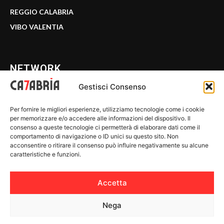
REGGIO CALABRIA
VIBO VALENTIA
NETWORK
Gestisci Consenso
CALABRIA 7
Per fornire le migliori esperienze, utilizziamo tecnologie come i cookie
WE CALABRIA
per memorizzare e/o accedere alle informazioni del dispositivo. Il
consenso a queste tecnologie ci permetterà di elaborare dati come il
C7 PLAY
comportamento di navigazione o ID unici su questo sito. Non
acconsentire o ritirare il consenso può influire negativamente su alcune
MIX ZONE
caratteristiche e funzioni.
INSIDER 24
Accetta
Nega
© 2026 Calabria 7 - Riproduzione riservata.