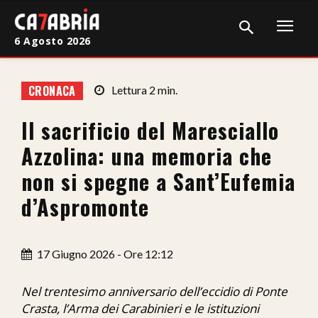
6 Agosto 2026
Home
CRONACA
Lettura
2
min.
Cronaca
Il sacrificio del Maresciallo
Giudiziaria
Azzolina: una memoria che
Politica
non si spegne a Sant’Eufemia
d’Aspromonte
Sport
Attualità
17 Giugno 2026 - Ore 12:12
Sanità
Nel trentesimo anniversario dell’eccidio di Ponte
Economia
Crasta, l’Arma dei Carabinieri e le istituzioni