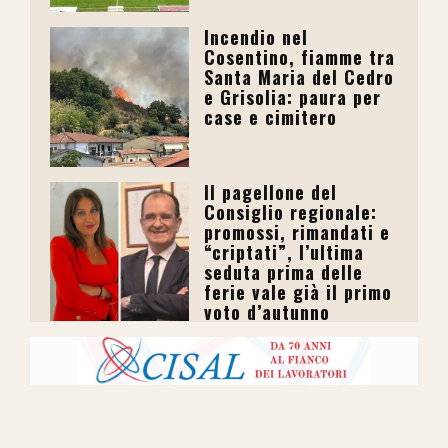
Incendio nel
Cosentino, fiamme tra
Santa Maria del Cedro
e Grisolia: paura per
case e cimitero
Il pagellone del
Consiglio regionale:
promossi, rimandati e
“criptati”, l’ultima
seduta prima delle
ferie vale già il primo
voto d’autunno