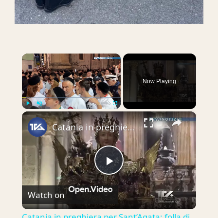
×
Now Playing
×
Play
Unmute
Fullscreen
Catania in preghiera per Sant’Agata: folla di fedeli per l’899° anniversario del ritorno delle reliq
Play
Watch on
Video
Catania in preghiera per Sant’Agata: folla di