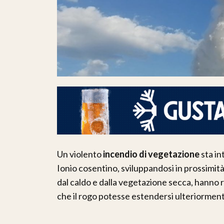
Un violento
incendio di vegetazione
sta in
Ionio cosentino, sviluppandosi in prossimità
dal caldo e dalla vegetazione secca, hanno 
che il rogo potesse estendersi ulteriormente