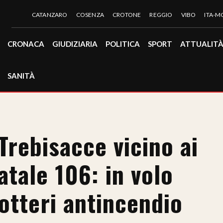
CATANZARO
COSENZA
CROTONE
REGGIO
VIBO
ITA-
CRONACA
GIUDIZIARIA
POLITICA
SPORT
ATTUALIT
SANITÀ
Trebisacce vicino ai
atale 106: in volo
otteri antincendio