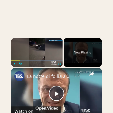
×
Now Playing
×
Play
Unmute
Fullscreen
La notte di follia a Taormina con un automobilista che tenta di falciare un gruppo di giovani. “Siam
Play
Watch on