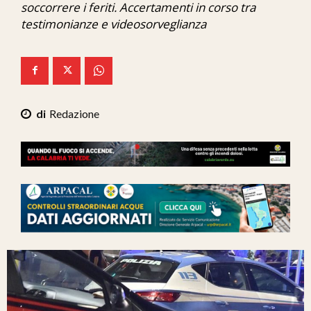
soccorrere i feriti. Accertamenti in corso tra
Ita-Mondo
testimonianze e videosorveglianza
C7 Play
We Calabria
Mix Zone
Redazione