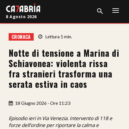
8 Agosto 2026
Home
CRONACA
Lettura
1
min.
Cronaca
Notte di tensione a Marina di
Giudiziaria
Schiavonea: violenta rissa
Politica
fra stranieri trasforma una
serata estiva in caos
Sport
Attualità
18 Giugno 2026 - Ore 11:23
Sanità
Episodio ieri in Via Venezia. Intervento di 118 e
Economia
forze dell’ordine per riportare la calma e