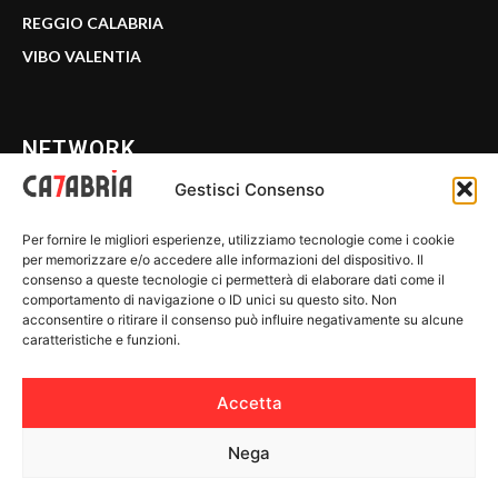
REGGIO CALABRIA
VIBO VALENTIA
NETWORK
Gestisci Consenso
CALABRIA 7
Per fornire le migliori esperienze, utilizziamo tecnologie come i cookie
WE CALABRIA
per memorizzare e/o accedere alle informazioni del dispositivo. Il
consenso a queste tecnologie ci permetterà di elaborare dati come il
C7 PLAY
comportamento di navigazione o ID unici su questo sito. Non
acconsentire o ritirare il consenso può influire negativamente su alcune
MIX ZONE
caratteristiche e funzioni.
INSIDER 24
Accetta
Nega
© 2026 Calabria 7 - Riproduzione riservata.