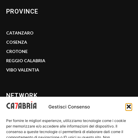
PROVINCE
CATANZARO
COSENZA
CROTONE
REGGIO CALABRIA
VIBO VALENTIA
NETWORK
Gestisci Consenso
CALABRIA 7
Per fornire le migliori esperienze, utilizziamo tecnologie come i cookie
WE CALABRIA
per memorizzare e/o accedere alle informazioni del dispositivo. Il
consenso a queste tecnologie ci permetterà di elaborare dati come il
C7 PLAY
comportamento di navigazione o ID unici su questo sito. Non