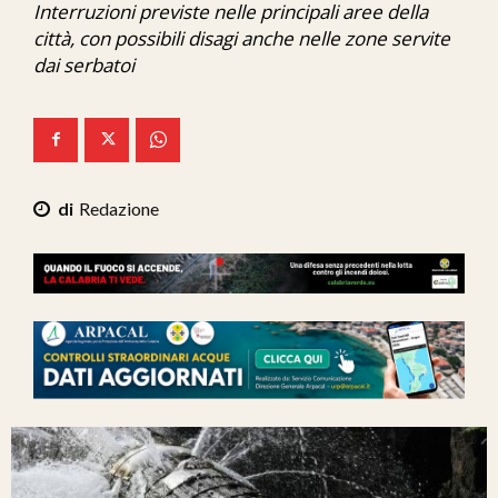
Interruzioni previste nelle principali aree della
Ita-Mondo
città, con possibili disagi anche nelle zone servite
dai serbatoi
C7 Play
We Calabria
Mix Zone
Redazione