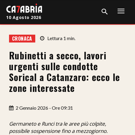
10 Agosto 2026
Home
CRONACA
Lettura
1
min.
Cronaca
Rubinetti a secco, lavori
Giudiziaria
urgenti sulle condotte
Politica
Sorical a Catanzaro: ecco le
zone interessate
Sport
Attualità
2 Gennaio 2026 - Ore 09:31
Sanità
Germaneto e Runci tra le aree più colpite,
Economia
possibile sospensione fino a mezzogiorno.