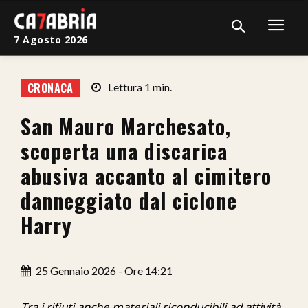
7 Agosto 2026
Home
CRONACA
Lettura
1
min.
Cronaca
San Mauro Marchesato,
Giudiziaria
scoperta una discarica
Politica
abusiva accanto al cimitero
danneggiato dal ciclone
Sport
Harry
Attualità
Sanità
25 Gennaio 2026 - Ore 14:21
Economia
Tra i rifiuti anche materiali riconducibili ad attività