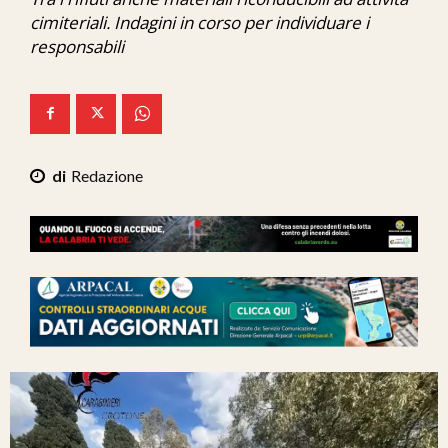
Ita-Mondo
cimiteriali. Indagini in corso per individuare i
responsabili
C7 Play
We Calabria
Mix Zone
Redazione