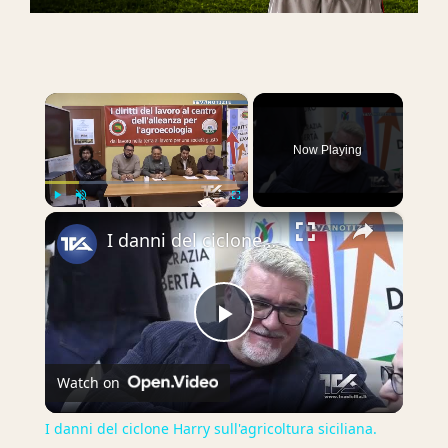
×
Now Playing
×
Play
Unmute
Fullscreen
I danni del ciclone Harry sull'agricoltura siciliana. Oggi, a Catania, incontro a cura del Sifus
Play
Watch on
Video
I danni del ciclone Harry sull'agricoltura siciliana.