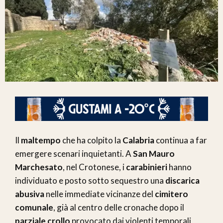
Il
maltempo
che ha colpito la
Calabria
continua a far
emergere scenari inquietanti. A
San Mauro
Marchesato
, nel Crotonese, i
carabinieri
hanno
individuato e posto sotto sequestro una
discarica
abusiva
nelle immediate vicinanze del
cimitero
comunale
, già al centro delle cronache dopo il
parziale crollo
provocato dai violenti temporali