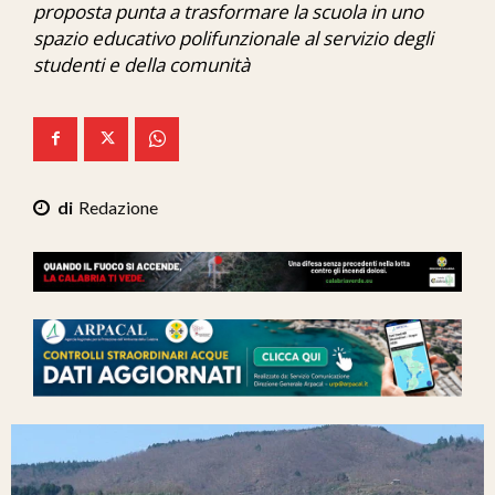
proposta punta a trasformare la scuola in uno
Ita-Mondo
spazio educativo polifunzionale al servizio degli
studenti e della comunità
C7 Play
We Calabria
Mix Zone
Redazione