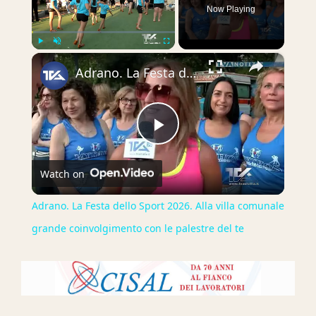
Now Playing
×
Play
Unmute
Fullscreen
Adrano. La Festa dello Sport 2026. Alla villa comunale grande coinvolgimento con le palestre del te
Play
Watch on
Video
Adrano. La Festa dello Sport 2026. Alla villa comunale
grande coinvolgimento con le palestre del te