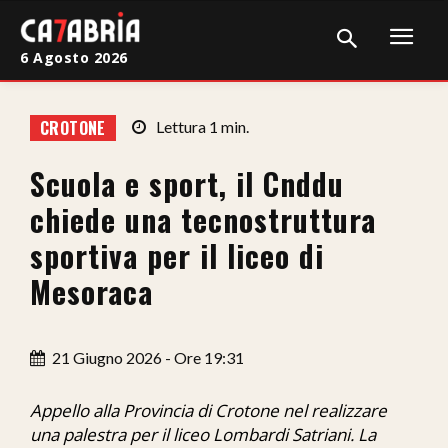
6 Agosto 2026
Home
CROTONE
Lettura
1
min.
Cronaca
Scuola e sport, il Cnddu
Giudiziaria
chiede una tecnostruttura
Politica
sportiva per il liceo di
Mesoraca
Sport
Attualità
21 Giugno 2026 - Ore 19:31
Sanità
Appello alla Provincia di Crotone nel realizzare
Economia
una palestra per il liceo Lombardi Satriani. La