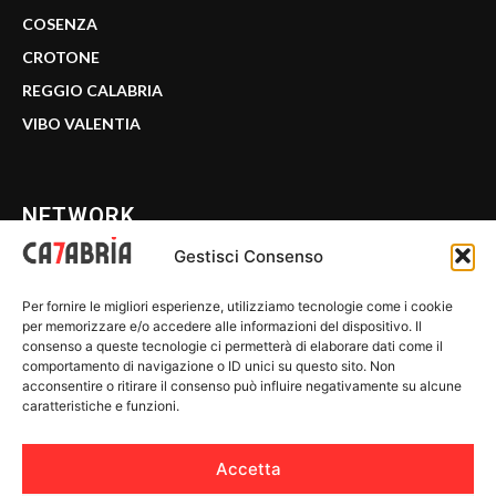
COSENZA
CROTONE
REGGIO CALABRIA
VIBO VALENTIA
NETWORK
Gestisci Consenso
CALABRIA 7
Per fornire le migliori esperienze, utilizziamo tecnologie come i cookie
WE CALABRIA
per memorizzare e/o accedere alle informazioni del dispositivo. Il
consenso a queste tecnologie ci permetterà di elaborare dati come il
C7 PLAY
comportamento di navigazione o ID unici su questo sito. Non
acconsentire o ritirare il consenso può influire negativamente su alcune
MIX ZONE
caratteristiche e funzioni.
INSIDER 24
Accetta