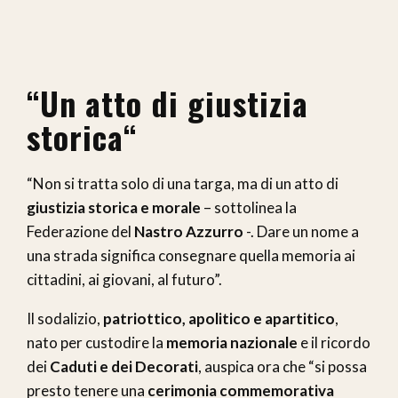
“Un atto di giustizia
storica
“
“Non si tratta solo di una targa, ma di un atto di
giustizia storica e morale
– sottolinea la
Federazione del
Nastro Azzurro
-. Dare un nome a
una strada significa consegnare quella memoria ai
cittadini, ai giovani, al futuro”.
Il sodalizio,
patriottico, apolitico e apartitico
,
nato per custodire la
memoria nazionale
e il ricordo
dei
Caduti e dei Decorati
, auspica ora che “si possa
presto tenere una
cerimonia commemorativa