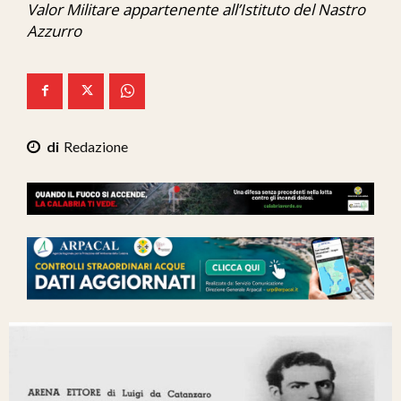
Valor Militare appartenente all’Istituto del Nastro
Ita-Mondo
Azzurro
C7 Play
We Calabria
Mix Zone
Redazione