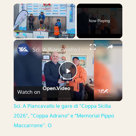
×
Now Playing
×
Play
Unmute
Fullscreen
Sci. A Piancavallo le gare di "Coppa Sicilia 2026", "Coppa Adrano” e “Memorial Pippo Maccarrone". O
Play
Watch on
Video
Sci. A Piancavallo le gare di "Coppa Sicilia
2026", "Coppa Adrano” e “Memorial Pippo
Maccarrone". O