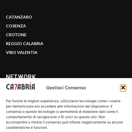
CATANZARO
COSENZA
CROTONE
REGGIO CALABRIA
VIBO VALENTIA
NETWORK
Gestisci Consenso
CALABRIA 7
Per fornire le migliori esperienze, utilizziamo tecnologie come i cookie
WE CALABRIA
per memorizzare e/o accedere alle informazioni del dispositivo. Il
consenso a queste tecnologie ci permetterà di elaborare dati come il
C7 PLAY
comportamento di navigazione o ID unici su questo sito. Non
acconsentire o ritirare il consenso può influire negativamente su alcune
MIX ZONE
caratteristiche e funzioni.