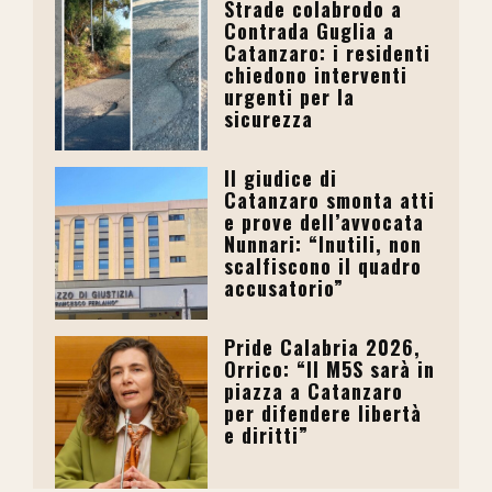
Strade colabrodo a
Contrada Guglia a
Catanzaro: i residenti
chiedono interventi
urgenti per la
sicurezza
Il giudice di
Catanzaro smonta atti
e prove dell’avvocata
Nunnari: “Inutili, non
scalfiscono il quadro
accusatorio”
Pride Calabria 2026,
Orrico: “Il M5S sarà in
piazza a Catanzaro
per difendere libertà
e diritti”