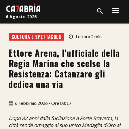
6 Agosto 2026
Home
CULTURA E SPETTACOLO
Lettura
2
min.
Cronaca
Ettore Arena, l’ufficiale della
Giudiziaria
Regia Marina che scelse la
Politica
Resistenza: Catanzaro gli
dedica una via
Sport
Attualità
6 Febbraio 2026 - Ore 08:17
Sanità
Dopo 82 anni dalla fucilazione a Forte Bravetta, la
Economia
città rende omaggio al suo unico Medaglia d’Oro al