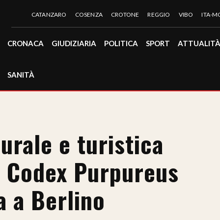
CATANZARO
COSENZA
CROTONE
REGGIO
VIBO
ITA-
CRONACA
GIUDIZIARIA
POLITICA
SPORT
ATTUALIT
SANITÀ
rale e turistica
il Codex Purpureus
a a Berlino