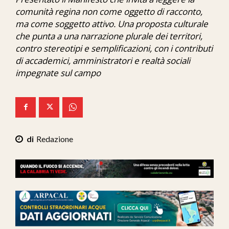
Ita-Mondo
comunità regina non come oggetto di racconto,
ma come soggetto attivo. Una proposta culturale
C7 Play
che punta a una narrazione plurale dei territori,
contro stereotipi e semplificazioni, con i contributi
We Calabria
di accademici, amministratori e realtà sociali
impegnate sul campo
Mix Zone
Redazione