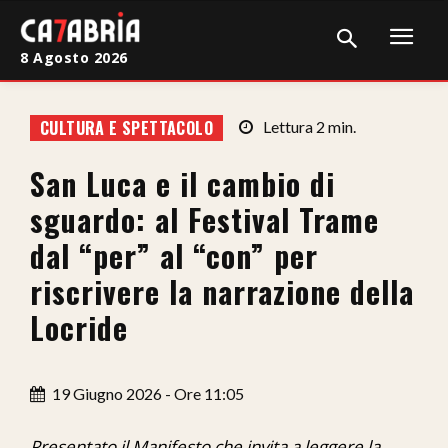
8 Agosto 2026
Home
CULTURA E SPETTACOLO
Lettura
2
min.
Cronaca
San Luca e il cambio di
Giudiziaria
sguardo: al Festival Trame
Politica
dal “per” al “con” per
riscrivere la narrazione della
Sport
Locride
Attualità
Sanità
19 Giugno 2026 - Ore 11:05
Economia
Presentato il Manifesto che invita a leggere la