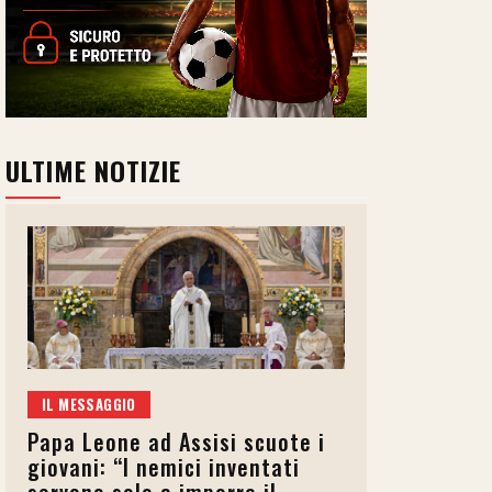
ULTIME NOTIZIE
IL MESSAGGIO
Papa Leone ad Assisi scuote i
giovani: “I nemici inventati