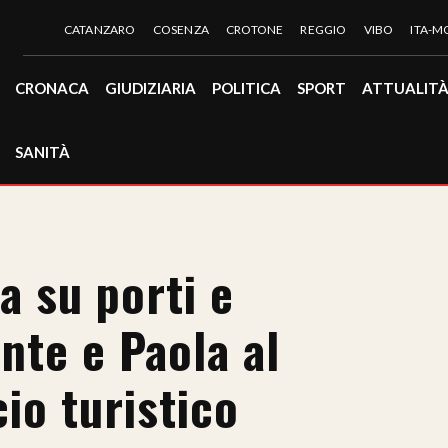
CATANZARO
COSENZA
CROTONE
REGGIO
VIBO
ITA-
CRONACA
GIUDIZIARIA
POLITICA
SPORT
ATTUALIT
SANITÀ
a su porti e
nte e Paola al
cio turistico