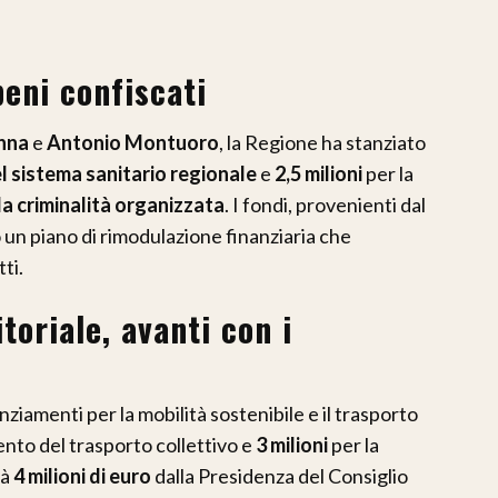
beni confiscati
nna
e
Antonio Montuoro
, la Regione ha stanziato
el sistema sanitario regionale
e
2,5 milioni
per la
lla criminalità organizzata
. I fondi, provenienti dal
un piano di rimodulazione finanziaria che
ti.
toriale, avanti con i
ziamenti per la mobilità sostenibile e il trasporto
ento del trasporto collettivo e
3 milioni
per la
rà
4 milioni di euro
dalla Presidenza del Consiglio