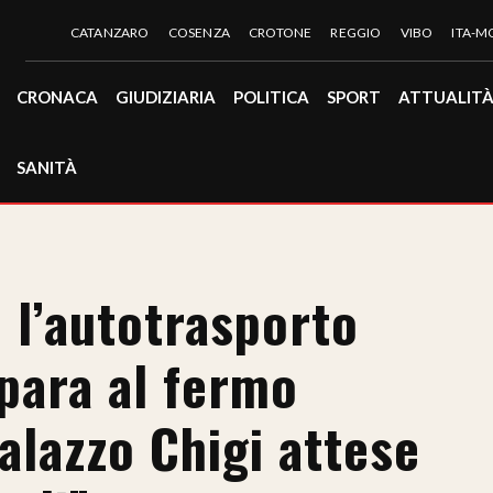
CATANZARO
COSENZA
CROTONE
REGGIO
VIBO
ITA-
CRONACA
GIUDIZIARIA
POLITICA
SPORT
ATTUALIT
SANITÀ
 l’autotrasporto
para al fermo
alazzo Chigi attese