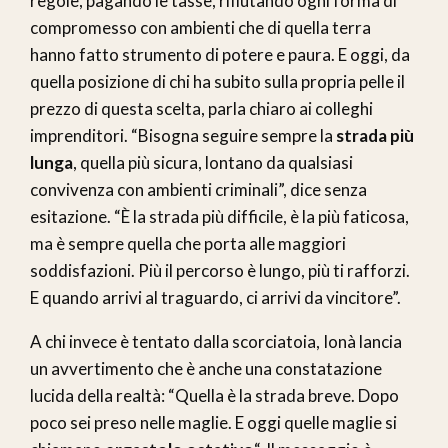
regole, pagando le tasse, rifiutando ogni forma di
compromesso con ambienti che di quella terra
hanno fatto strumento di potere e paura. E oggi, da
quella posizione di chi ha subito sulla propria pelle il
prezzo di questa scelta, parla chiaro ai colleghi
imprenditori. “Bisogna seguire sempre la
strada più
lunga
, quella più sicura, lontano da qualsiasi
convivenza con ambienti criminali”, dice senza
esitazione. “È la strada più difficile, è la più faticosa,
ma è sempre quella che porta alle maggiori
soddisfazioni. Più il percorso è lungo, più ti rafforzi.
E quando arrivi al traguardo, ci arrivi da vincitore”.
A chi invece è tentato dalla scorciatoia, Ionà lancia
un avvertimento che è anche una constatazione
lucida della realtà: “Quella è la strada breve. Dopo
poco sei preso nelle maglie. E oggi quelle maglie si