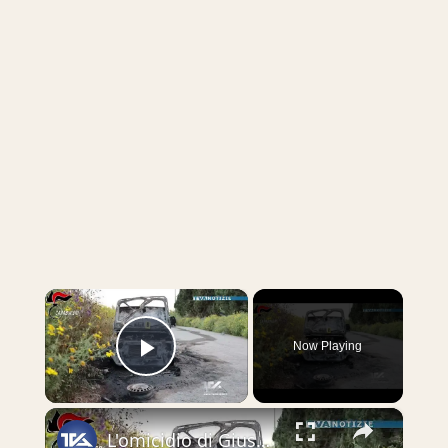
×
Now Playing
Play Video
×
L'omicidio di Giuseppe Florio. Svolta nelle indagini: tre fermati