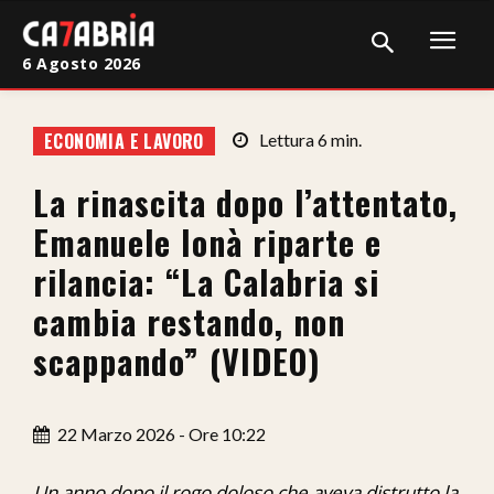
6 Agosto 2026
Home
ECONOMIA E LAVORO
Lettura
6
min.
Cronaca
La rinascita dopo l’attentato,
Giudiziaria
Emanuele Ionà riparte e
Politica
rilancia: “La Calabria si
cambia restando, non
Sport
scappando” (VIDEO)
Attualità
Sanità
22 Marzo 2026 - Ore 10:22
Economia
Un anno dopo il rogo doloso che aveva distrutto la