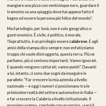
mangiare una pizza con venticinque euro, guardare il
tramonto su una spiaggia dove hai appena fatto il
bagno ed essere la persona più felice del mondo”.
Ma il privilegio, per Ionà, non è solo geografico o
gastronomico. È civile, è politico, è morale.
!Soprattutto, è un privilegio essere
calabrese
. E agli
amici della stampa dico sempre: non enfatizziamo
troppo chi vuole distruggerla, questa terra. Più ne
parliamo, più si sentono importanti. Vanno ignorati.
E quando vengono catturati, vanno puniti”. Davanti
a lui, intanto, ci sono due sogni da inseguire in
parallelo: “Far crescere la mia azienda a livello
nazionale — e oggi i numeri ci posizionano tra le
primissime realtà del settore automotive in Italia —
e far crescere la Calabria a livello istituzionale. Il
prossimo sogno», conclude con un sorriso, «sarà il