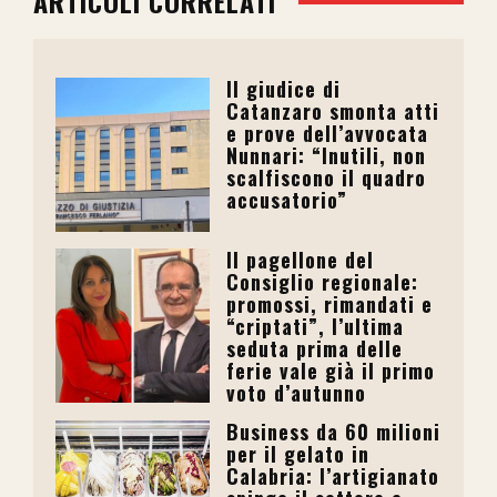
ARTICOLI CORRELATI
Il giudice di
Catanzaro smonta atti
e prove dell’avvocata
Nunnari: “Inutili, non
scalfiscono il quadro
accusatorio”
Il pagellone del
Consiglio regionale:
promossi, rimandati e
“criptati”, l’ultima
seduta prima delle
ferie vale già il primo
voto d’autunno
Business da 60 milioni
per il gelato in
Calabria: l’artigianato