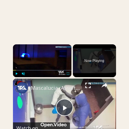
×
Now Playing
×
Play
Unmute
Fullscreen
Mascalucia. Assalto al bancomat di via Roma nella notte da parte di banditi incappucciati. Dopo un i
Play
Watch on