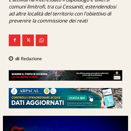
Ita-Mondo
comuni limitrofi, tra cui Cessaniti, estendendosi
ad altre località del territorio con l'obiettivo di
C7 Play
prevenire la commissione dei reati
We Calabria
Mix Zone
Redazione