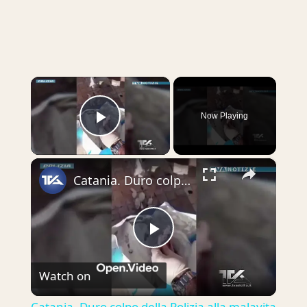
×
Now Playing
Play Video
×
Catania. Duro colpo della Polizia alla malavita organizzata. 22 arresti. Droga e telefonini in carce
Play
Watch on
Video
Catania. Duro colpo della Polizia alla malavita