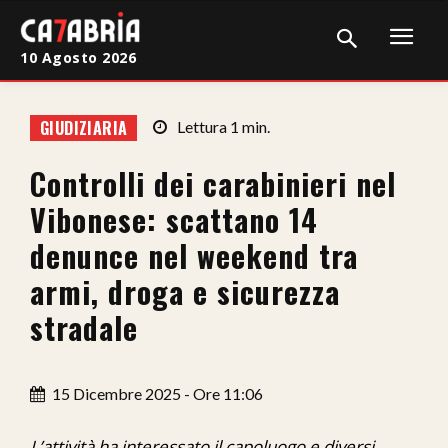
10 Agosto 2026
Home
GIUDIZIARIA
Lettura
1
min.
Cronaca
Controlli dei carabinieri nel
Giudiziaria
Vibonese: scattano 14
Politica
denunce nel weekend tra
armi, droga e sicurezza
Sport
stradale
Attualità
Sanità
15 Dicembre 2025 - Ore 11:06
Economia
L’attività ha interessato il capoluogo e diversi