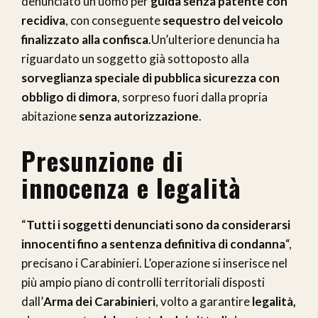
denunciato un uomo per
guida senza patente con
recidiva
, con conseguente
sequestro del veicolo
finalizzato alla confisca
.Un’ulteriore denuncia ha
riguardato un soggetto già sottoposto alla
sorveglianza speciale di pubblica sicurezza con
obbligo di dimora
, sorpreso fuori dalla propria
abitazione
senza autorizzazione
.
Presunzione di
innocenza e legalità
“
Tutti i soggetti denunciati sono da considerarsi
innocenti fino a sentenza definitiva di condanna
“,
precisano i Carabinieri. L’operazione si inserisce nel
più ampio piano di controlli territoriali disposti
dall’
Arma dei Carabinieri
, volto a garantire
legalità,