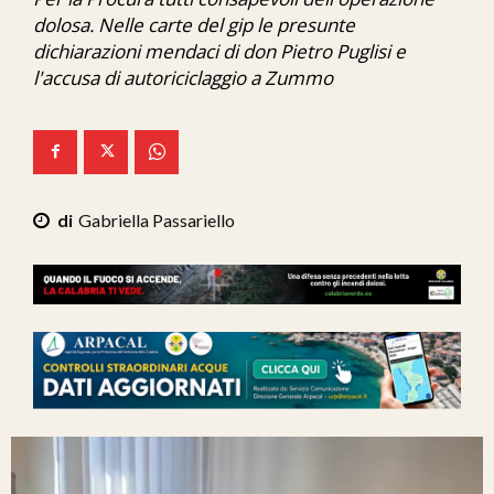
Ita-Mondo
dolosa. Nelle carte del gip le presunte
dichiarazioni mendaci di don Pietro Puglisi e
C7 Play
l'accusa di autoriciclaggio a Zummo
We Calabria
Mix Zone
Gabriella Passariello