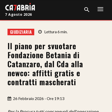
7 Agosto 2026
Home
GIUDIZIARIA
Lettura
6
min.
Cronaca
Il piano per svuotare
Giudiziaria
Fondazione Betania di
Politica
Catanzaro, dal Cda alla
newco: affitti gratis e
Sport
contratti mascherati
Attualità
Sanità
26 Febbraio 2026 - Ore 19:13
Economia
Per la Procura tutti consapevoli dell'operazione