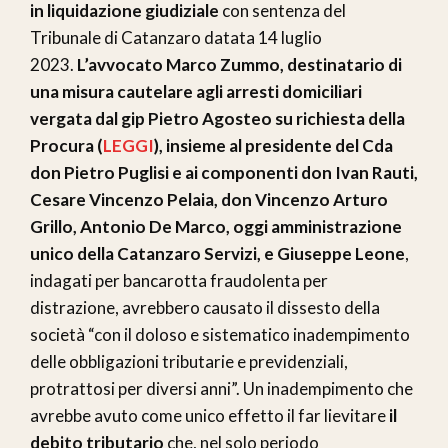
in liquidazione giudiziale
con sentenza del
Tribunale di Catanzaro datata 14 luglio
2023.
L’avvocato Marco Zummo, destinatario di
una misura cautelare agli arresti domiciliari
vergata dal gip Pietro Agosteo su richiesta della
Procura (
LEGGI
), insieme al presidente del Cda
don Pietro Puglisi e ai componenti don Ivan Rauti,
Cesare Vincenzo Pelaia, don Vincenzo Arturo
Grillo, Antonio De Marco, oggi amministrazione
unico della Catanzaro Servizi, e Giuseppe Leone
,
indagati per bancarotta fraudolenta per
distrazione, avrebbero causato il dissesto della
società “con il doloso e sistematico inadempimento
delle obbligazioni tributarie e previdenziali,
protrattosi per diversi anni”. Un inadempimento che
avrebbe avuto come unico effetto il far lievitare
il
debito tributario
che, nel solo periodo