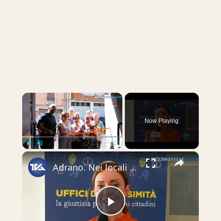
×
Now Playing
×
Play
Unmute
Fullscreen
Adrano. Nei locali dell’ex Tribunale inaugurato l’Ufficio di Prossimità. “Giustizia e Pubblica ammi
Play