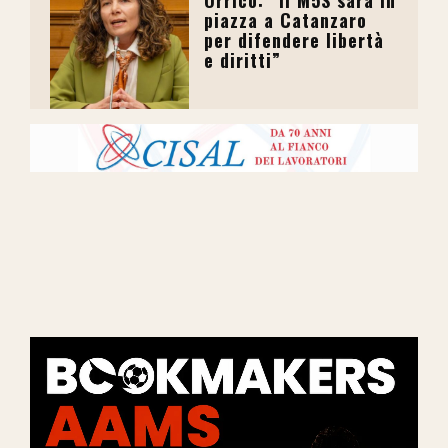
Orrico: “Il M5S sarà in
piazza a Catanzaro
per difendere libertà
e diritti”