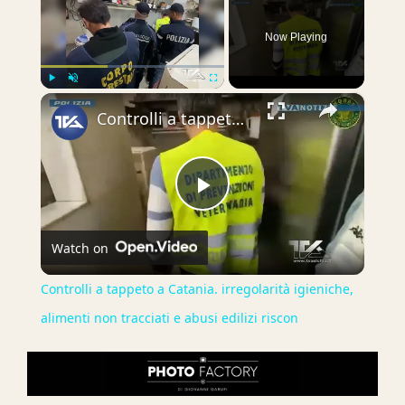
Now Playing
×
Play
Unmute
Fullscreen
Controlli a tappeto a Catania. irregolarità igieniche, alimenti non tracciati e abusi edilizi riscon
Play
Watch on
Video
Controlli a tappeto a Catania. irregolarità igieniche,
alimenti non tracciati e abusi edilizi riscon