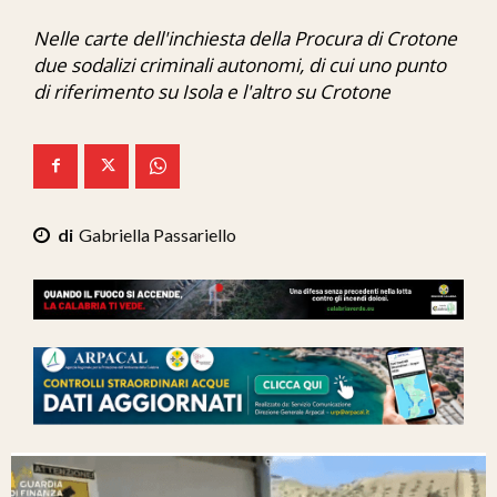
Ita-Mondo
Nelle carte dell'inchiesta della Procura di Crotone
due sodalizi criminali autonomi, di cui uno punto
C7 Play
di riferimento su Isola e l'altro su Crotone
We Calabria
Mix Zone
Gabriella Passariello