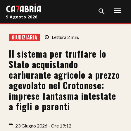
9 Agosto 2026
Home
GIUDIZIARIA
Lettura
2
min.
Cronaca
Il sistema per truffare lo
Giudiziaria
Stato acquistando
Politica
carburante agricolo a prezzo
agevolato nel Crotonese:
Sport
imprese fantasma intestate
Attualità
a figli e parenti
Sanità
Economia
23 Giugno 2026 - Ore 19:12