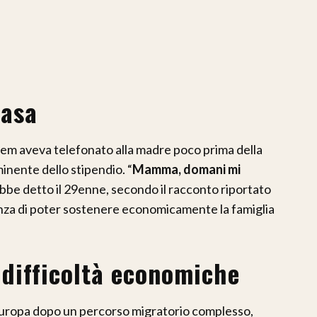
casa
eem aveva telefonato alla madre poco prima della
inente dello stipendio. “
Mamma, domani mi
ebbe detto il 29enne, secondo il racconto riportato
anza di poter sostenere economicamente la famiglia
le difficoltà economiche
n Europa dopo un percorso migratorio complesso,