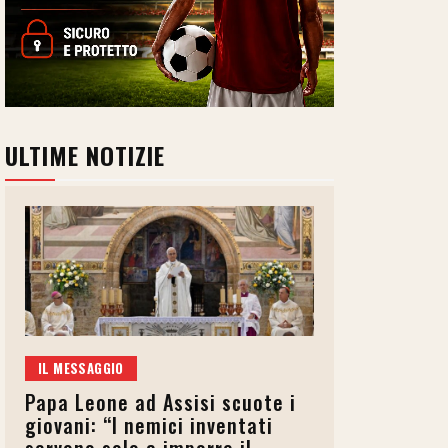
ULTIME NOTIZIE
IL MESSAGGIO
Papa Leone ad Assisi scuote i
giovani: “I nemici inventati