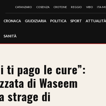
CATANZARO
COSENZA
CROTONE
REGGIO
VIBO
ITA-
CRONACA
GIUDIZIARIA
POLITICA
SPORT
ATTUALIT
SANITÀ
ti pago le cure”:
zzata di Waseem
a strage di