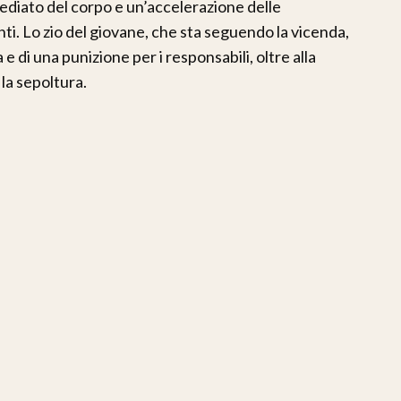
mediato del corpo e un’accelerazione delle
i. Lo zio del giovane, che sta seguendo la vicenda,
a e di una punizione per i responsabili, oltre alla
la sepoltura.