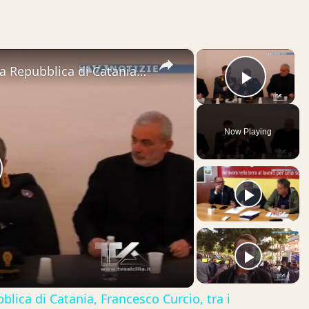
×
×
Adrano. Il Procuratore capo della Repubblica di Catania, Francesco Curcio, tra i partecipanti dell
Play V
Now Playing
lay
ideo
lica di Catania, Francesco Curcio, tra i