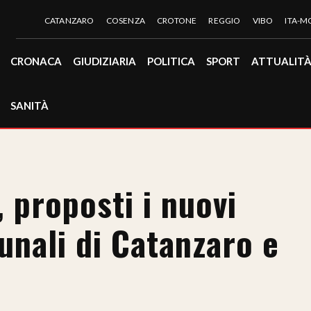
CATANZARO
COSENZA
CROTONE
REGGIO
VIBO
ITA-
CRONACA
GIUDIZIARIA
POLITICA
SPORT
ATTUALIT
SANITÀ
 proposti i nuovi
bunali di Catanzaro e