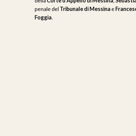
della
Corte d’Appello di Messina
,
Sebasti
penale del
Tribunale di Messina
e
Frances
Foggia
.