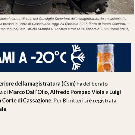
lenaria straordinaria del Consiglio Superiore della Magistratura, in occasione del
ca presso la Corte di Cassazione, oggi 24 febbraio 2025 (Foto di Paolo Giandotti -
a Repubblica)Foto Ufficio Stampa Quirinale/LaPresse 26 febbraio 2025 Roma (Italia)
riore della magistratura (Csm)
ha deliberato
a di
Marco Dall’Olio
,
Alfredo Pompeo Viola
e
Luigi
a Corte di Cassazione
. Per Birritteri si è registrata
ele
.