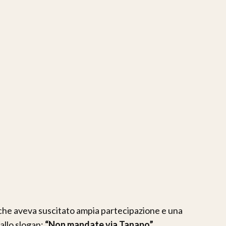
che aveva suscitato ampia partecipazione e una
allo slogan:
“Non mandate via Tanapo”
.