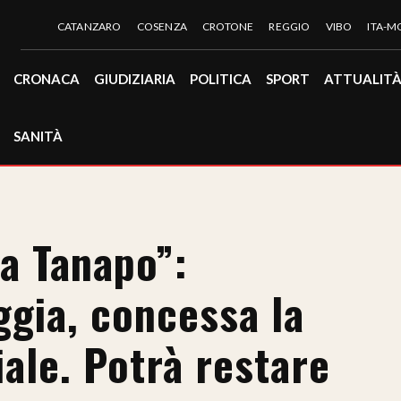
CATANZARO
COSENZA
CROTONE
REGGIO
VIBO
ITA-
CRONACA
GIUDIZIARIA
POLITICA
SPORT
ATTUALIT
SANITÀ
a Tanapo”:
ggia, concessa la
ale. Potrà restare