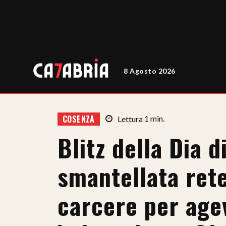
8 Agosto 2026
COSENZA
Lettura
1
min.
Blitz della Dia d
smantellata rete
carcere per age