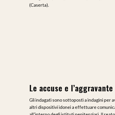
(Caserta).
Le accuse e l’aggravante
Gli indagati sono sottoposti a indagini per
altri dispositivi idonei a effettuare comun
all’interno degli istituti penitenziari. Il rea