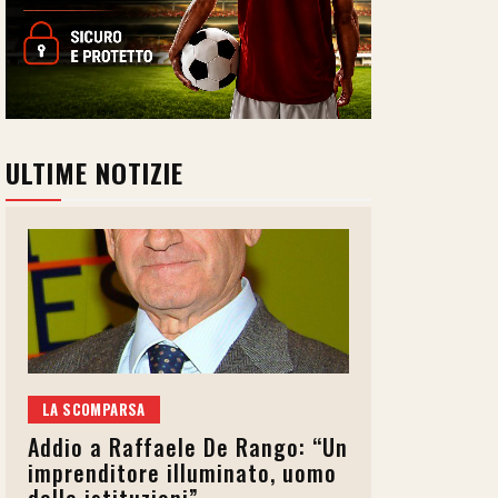
ULTIME NOTIZIE
LA SCOMPARSA
Addio a Raffaele De Rango: “Un
imprenditore illuminato, uomo