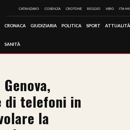
CATANZARO
COSENZA
CROTONE
REGGIO
VIBO
ITA-
CRONACA
GIUDIZIARIA
POLITICA
SPORT
ATTUALIT
SANITÀ
i Genova,
 di telefoni in
volare la