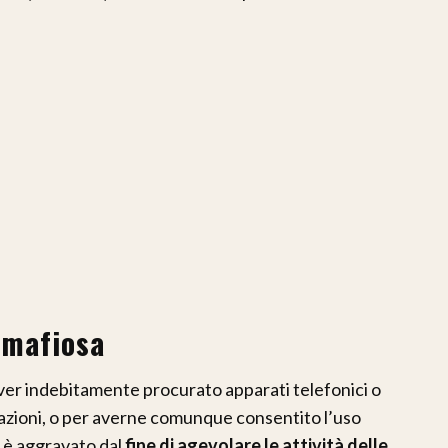
 mafiosa
 aver indebitamente procurato apparati telefonici o
icazioni, o per averne comunque consentito l’uso
to è aggravato dal
fine di agevolare le attività delle