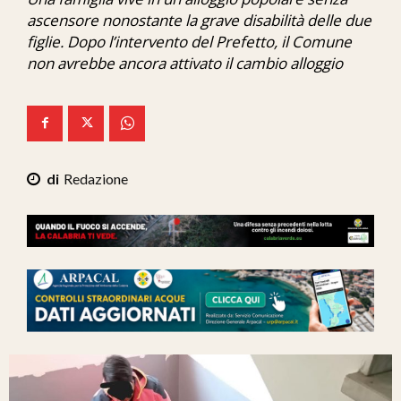
Ita-Mondo
ascensore nonostante la grave disabilità delle due
figlie. Dopo l’intervento del Prefetto, il Comune
C7 Play
non avrebbe ancora attivato il cambio alloggio
We Calabria
Mix Zone
Redazione