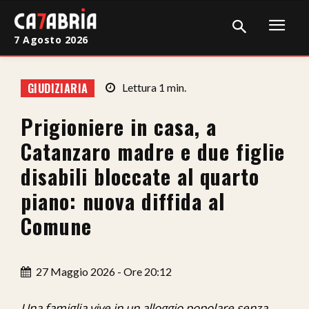
7 Agosto 2026
Home
GIUDIZIARIA
Lettura
1
min.
Cronaca
Prigioniere in casa, a
Giudiziaria
Catanzaro madre e due figlie
Politica
disabili bloccate al quarto
piano: nuova diffida al
Sport
Comune
Attualità
Sanità
27 Maggio 2026 - Ore 20:12
Economia
Una famiglia vive in un alloggio popolare senza