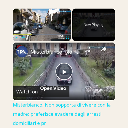
×
Now Playing
×
Play
Unmute
Fullscreen
Misterbianco. Non sopporta di vivere con la madre: preferisce evadere dagli arresti domiciliari e pr
Play
Watch on
Video
Misterbianco. Non sopporta di vivere con la
madre: preferisce evadere dagli arresti
domiciliari e pr