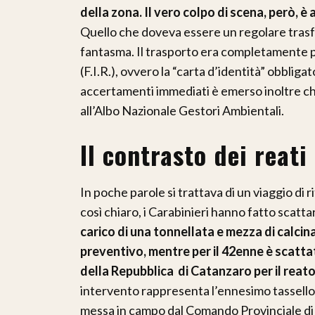
della zona. Il vero colpo di scena, però, è
Quello che doveva essere un regolare trasfe
fantasma. Il trasporto era completamente pri
(F.I.R.), ovvero la “carta d’identità” obbliga
accertamenti immediati è emerso inoltre che
all’Albo Nazionale Gestori Ambientali.
Il contrasto dei reati
In poche parole si trattava di un viaggio di ri
così chiaro, i Carabinieri hanno fatto scatta
carico di una tonnellata e mezza di calci
preventivo, mentre per il 42enne è scattat
della Repubblica di Catanzaro per il reato di
intervento rappresenta l’ennesimo tassello 
messa in campo dal Comando Provinciale di Ca