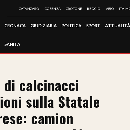
CATANZARO
COSENZA
CROTONE
REGGIO
VIBO
ITA-
CRONACA
GIUDIZIARIA
POLITICA
SPORT
ATTUALIT
SANITÀ
 di calcinacci
ioni sulla Statale
rese: camion