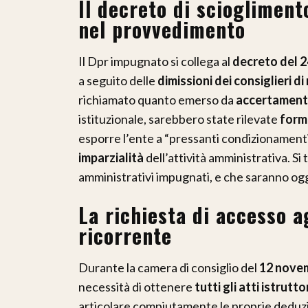
Il decreto di sciogliment
nel provvedimento
Il Dpr impugnato si collega al
decreto del 2
a seguito delle
dimissioni dei consiglieri d
richiamato quanto emerso da
accertamenti
istituzionale, sarebbero state rilevate
forme
esporre l’ente a “pressanti condizionamenti”
imparzialità
dell’attività amministrativa. Si 
amministrativi impugnati, e che saranno og
La richiesta di accesso ag
ricorrente
Durante la camera di consiglio del
12 nove
necessità di ottenere
tutti gli atti istrutto
articolare compiutamente le proprie deduzio