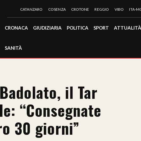
CATANZARO
COSENZA
CROTONE
REGGIO
VIBO
ITA-
CRONACA
GIUDIZIARIA
POLITICA
SPORT
ATTUALIT
SANITÀ
Badolato, il Tar
ale: “Consegnate
tro 30 giorni”