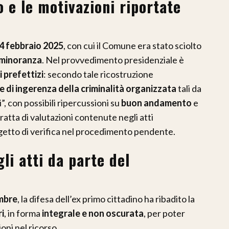
o e le motivazioni riportate
4 febbraio 2025
, con cui il Comune era stato sciolto
i minoranza
. Nel provvedimento presidenziale è
 prefettizi
: secondo tale ricostruzione
 di ingerenza della criminalità organizzata
tali da
, con possibili ripercussioni su
buon andamento
e
tratta di valutazioni contenute negli atti
getto di verifica nel procedimento pendente.
li atti da parte del
mbre
, la difesa dell’ex primo cittadino ha ribadito la
ri
, in forma
integrale e non oscurata
, per poter
ni nel ricorso.