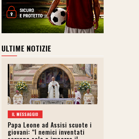
ULTIME NOTIZIE
IL MESSAGGIO
Papa Leone ad Assisi scuote i
giovani: “I nemici inventati