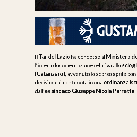
Il
Tar del Lazio
ha concesso al
Ministero de
l’intera documentazione relativa allo
sciog
(Catanzaro)
, avvenuto lo scorso aprile co
decisione è contenuta in una
ordinanza ist
dall’
ex sindaco Giuseppe Nicola Parretta
.