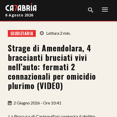
6 Agosto 2026
Home
GIUDIZIARIA
Lettura
2
min.
Cronaca
Strage di Amendolara, 4
Giudiziaria
braccianti bruciati vivi
Politica
nell’auto: fermati 2
connazionali per omicidio
Sport
plurimo (VIDEO)
Attualità
Sanità
2 Giugno 2026 - Ore 10:41
Economia
La Procura di Castrovillari contesta il delitto