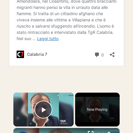
×
Now Playing
Play Video
×