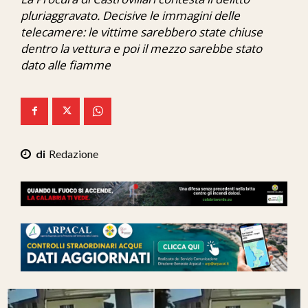
Ita-Mondo
pluriaggravato. Decisive le immagini delle
telecamere: le vittime sarebbero state chiuse
C7 Play
dentro la vettura e poi il mezzo sarebbe stato
dato alle fiamme
We Calabria
Mix Zone
Redazione