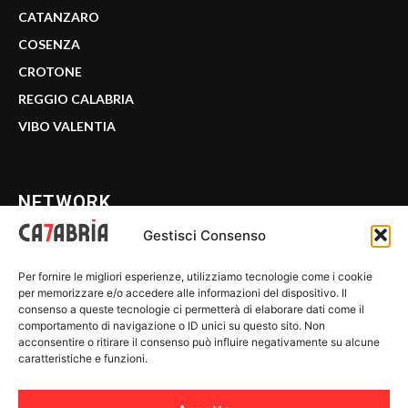
CATANZARO
COSENZA
CROTONE
REGGIO CALABRIA
VIBO VALENTIA
NETWORK
Gestisci Consenso
CALABRIA 7
Per fornire le migliori esperienze, utilizziamo tecnologie come i cookie
WE CALABRIA
per memorizzare e/o accedere alle informazioni del dispositivo. Il
consenso a queste tecnologie ci permetterà di elaborare dati come il
C7 PLAY
comportamento di navigazione o ID unici su questo sito. Non
acconsentire o ritirare il consenso può influire negativamente su alcune
MIX ZONE
caratteristiche e funzioni.
INSIDER 24