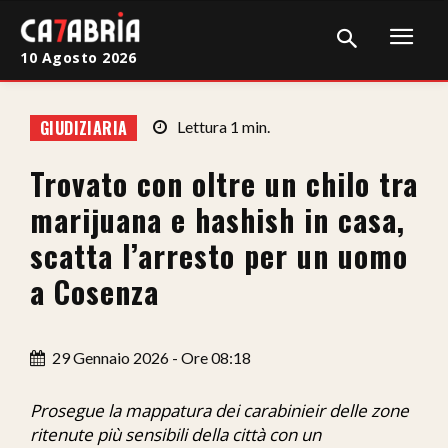
10 Agosto 2026
Home
GIUDIZIARIA
Lettura
1
min.
Cronaca
Trovato con oltre un chilo tra
Giudiziaria
marijuana e hashish in casa,
Politica
scatta l’arresto per un uomo
a Cosenza
Sport
Attualità
29 Gennaio 2026 - Ore 08:18
Sanità
Prosegue la mappatura dei carabinieir delle zone
Economia
ritenute più sensibili della città con un