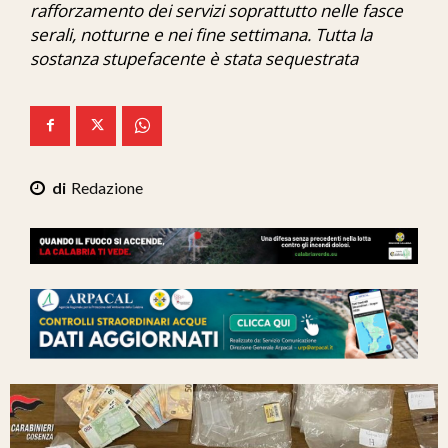
rafforzamento dei servizi soprattutto nelle fasce
Ita-Mondo
serali, notturne e nei fine settimana. Tutta la
sostanza stupefacente è stata sequestrata
C7 Play
We Calabria
Mix Zone
Redazione