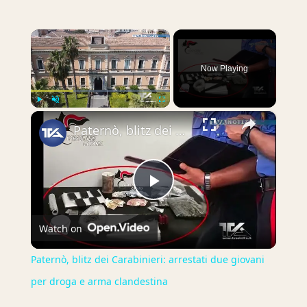
×
Now Playing
×
Play
Unmute
Fullscreen
Paternò, blitz dei Carabinieri: arrestati due giovani per droga e arma clandestina
Play
Watch on
Video
Paternò, blitz dei Carabinieri: arrestati due giovani
per droga e arma clandestina