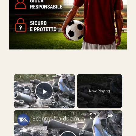
×
Now Playing
Play Video
×
Scontro tra due moto. Morti tre centauri adraniti