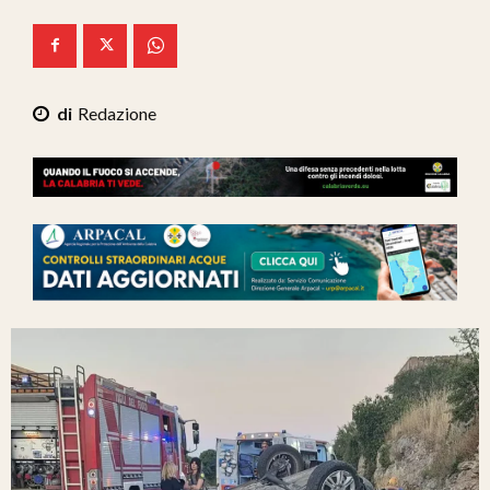
Ita-Mondo
C7 Play
Redazione
We Calabria
Mix Zone