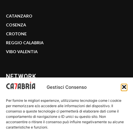
CATANZARO
COSENZA
CROTONE
REGGIO CALABRIA
VIBO VALENTIA
NETWORK
Gestisci Consenso
CALABRIA 7
Per fornire le migliori esperienze, utilizziamo tecnologie come i cookie
WE CALABRIA
per memorizzare e/o accedere alle informazioni del dispositivo. Il
consenso a queste tecnologie ci permetterà di elaborare dati come il
C7 PLAY
comportamento di navigazione o ID unici su questo sito. Non
acconsentire o ritirare il consenso può influire negativamente su alcune
MIX ZONE
caratteristiche e funzioni.
INSIDER 24