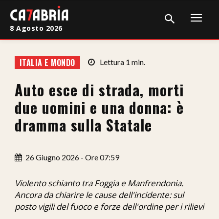
8 Agosto 2026
Home
ITALIA E MONDO
Lettura
1
min.
Cronaca
Auto esce di strada, morti
Giudiziaria
due uomini e una donna: è
Politica
dramma sulla Statale
Sport
26 Giugno 2026 - Ore 07:59
Attualità
Sanità
Violento schianto tra Foggia e Manfrendonia.
Ancora da chiarire le cause dell'incidente: sul
Economia
posto vigili del fuoco e forze dell'ordine per i rilievi