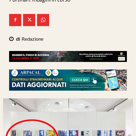
Ita-Mondo
C7 Play
We Calabria
Redazione
Mix Zone