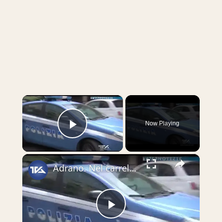
×
Now Playing
Play Video
×
Adrano. Nel carrello della spesa il climatizzatore rubato a San Paolo. 24enne denunciato per doppio
Play