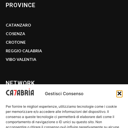
PROVINCE
CATANZARO
COSENZA
CROTONE
REGGIO CALABRIA
VIBO VALENTIA
NETWORK
Gestisci Consenso
CALABRIA 7
Per fornire le migliori esperienze, utilizziamo tecnologie come i cookie
WE CALABRIA
per memorizzare e/o accedere alle informazioni del dispositivo. Il
consenso a queste tecnologie ci permetterà di elaborare dati come il
C7 PLAY
comportamento di navigazione o ID unici su questo sito. Non
acconsentire o ritirare il consenso può influire negativamente su alcune