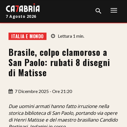
7 Agosto 2026
Home
ITALIA E MONDO
Lettura
1
min.
Cronaca
Brasile, colpo clamoroso a
Giudiziaria
San Paolo: rubati 8 disegni
Politica
di Matisse
Sport
7 Dicembre 2025 - Ore 21:20
Attualità
Sanità
Due uomini armati hanno fatto irruzione nella
storica biblioteca di San Paolo, portando via opere
Economia
di Henri Matisse e del maestro brasiliano Candido
Portinari. Indagini in corso