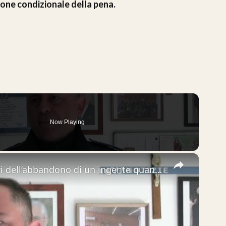
sione condizionale della pena.
Now Playing
×
Mascalucia. Denunciati gli autori dell’abbandono di un ingente quantitativo di eternit. Parla il com