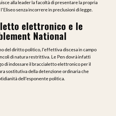
isce alla leader la facoltà di presentare la propria
l’Eliseo senza incorrere in preclusioni di legge.
letto elettronico e le
blement National
o del diritto politico, l’effettiva discesa in campo
coli di natura restrittiva. Le Pen dovrà infatti
o di indossare il braccialetto elettronico per il
ura sostitutiva della detenzione ordinaria che
tidianità dell’esponente politica.