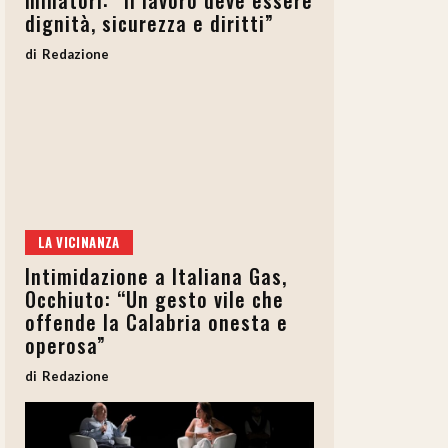
minatori: “Il lavoro deve essere
dignità, sicurezza e diritti”
Redazione
LA VICINANZA
Intimidazione a Italiana Gas,
Occhiuto: “Un gesto vile che
offende la Calabria onesta e
operosa”
Redazione