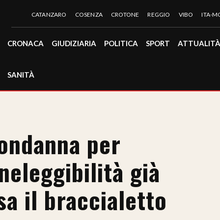
CATANZARO
COSENZA
CROTONE
REGGIO
VIBO
ITA-
CRONACA
GIUDIZIARIA
POLITICA
SPORT
ATTUALIT
SANITÀ
condanna per
neleggibilità già
a il braccialetto