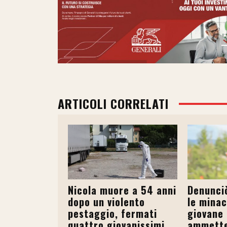
ARTICOLI CORRELATI
Nicola muore a 54 anni
Denunciò
dopo un violento
le minac
pestaggio, fermati
giovane 
quattro giovanissimi
ammette