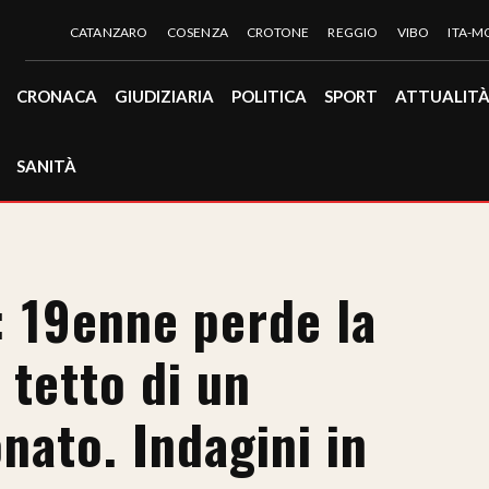
CATANZARO
COSENZA
CROTONE
REGGIO
VIBO
ITA-
CRONACA
GIUDIZIARIA
POLITICA
SPORT
ATTUALIT
SANITÀ
: 19enne perde la
 tetto di un
nato. Indagini in