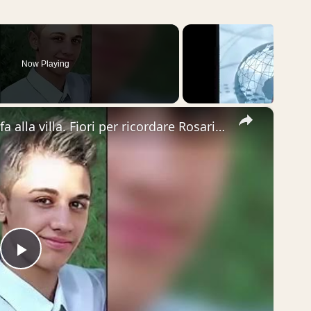
Now Playing
×
#Adrano. La tragedia di 13 anni fa alla villa. Fiori per ricordare Rosario Ranno, il ragazzo perbene
Play
Video