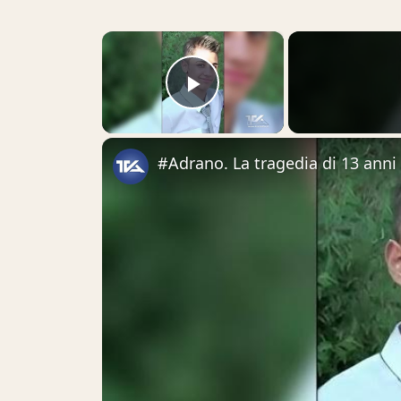
×
Play Video