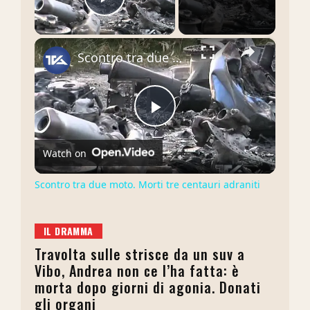
Play Video
×
Scontro tra due moto. Morti tre centauri adraniti
Play
Watch on
Video
Scontro tra due moto. Morti tre centauri adraniti
IL DRAMMA
Travolta sulle strisce da un suv a
Vibo, Andrea non ce l’ha fatta: è
morta dopo giorni di agonia. Donati
gli organi