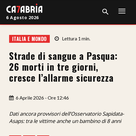
6 Agosto 2026
Home
ITALIA E MONDO
Lettura
1
min.
Cronaca
Strade di sangue a Pasqua:
Giudiziaria
26 morti in tre giorni,
Politica
cresce l’allarme sicurezza
Sport
6 Aprile 2026 - Ore 12:46
Attualità
Sanità
Dati ancora provvisori dell’Osservatorio Sapidata-
Asaps: tra le vittime anche un bambino di 8 anni
Economia