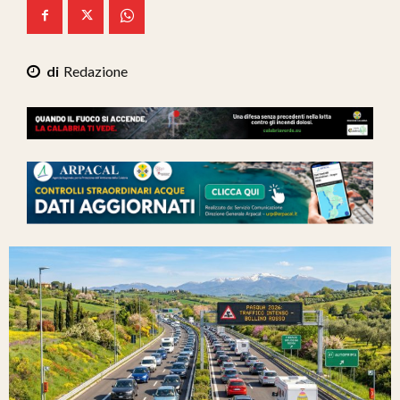
Ita-Mondo
C7 Play
Redazione
We Calabria
Mix Zone