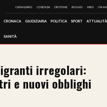
CATANZARO
COSENZA
CROTONE
REGGIO
VIBO
ITA-
CRONACA
GIUDIZIARIA
POLITICA
SPORT
ATTUALIT
SANITÀ
igranti irregolari:
tri e nuovi obblighi