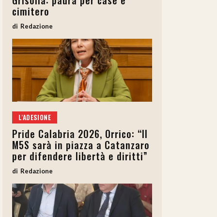
Grisolia: paura per case e
cimitero
Redazione
L'ADESIONE
Pride Calabria 2026, Orrico: “Il
M5S sarà in piazza a Catanzaro
per difendere libertà e diritti”
Redazione