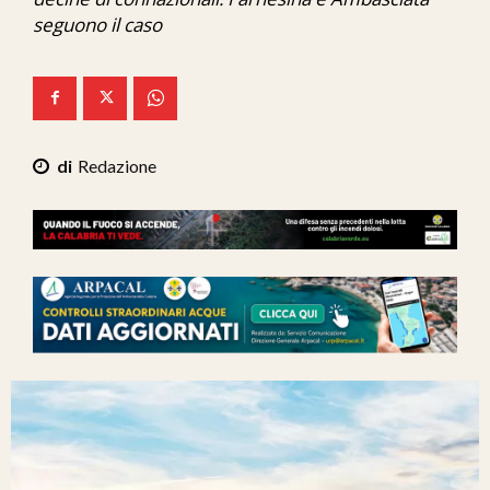
Ita-Mondo
seguono il caso
C7 Play
We Calabria
Mix Zone
Redazione