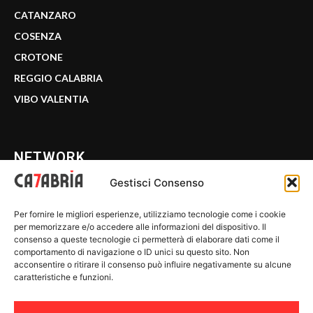
CATANZARO
COSENZA
CROTONE
REGGIO CALABRIA
VIBO VALENTIA
NETWORK
Gestisci Consenso
CALABRIA 7
Per fornire le migliori esperienze, utilizziamo tecnologie come i cookie
WE CALABRIA
per memorizzare e/o accedere alle informazioni del dispositivo. Il
consenso a queste tecnologie ci permetterà di elaborare dati come il
C7 PLAY
comportamento di navigazione o ID unici su questo sito. Non
acconsentire o ritirare il consenso può influire negativamente su alcune
MIX ZONE
caratteristiche e funzioni.
INSIDER 24