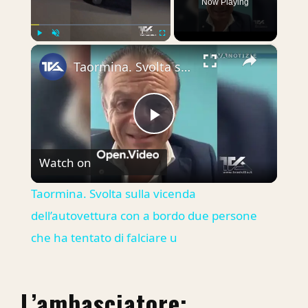
Now Playing
×
Play
Unmute
Fullscreen
Taormina. Svolta sulla vicenda dell’autovettura con a bordo due persone che ha tentato di falciare u
Play
Watch on
Video
Taormina. Svolta sulla vicenda
dell’autovettura con a bordo due persone
che ha tentato di falciare u
L’ambasciatore: