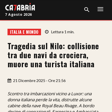
7 Agosto 2026
Home
ITALIA E MONDO
Lettura
1
min.
Cronaca
Tragedia sul Nilo: collisione
Giudiziaria
tra due navi da crociera,
Politica
muore una turista italiana
Sport
21 Dicembre 2025 - Ore 21:56
Attualità
Sanità
Scontro tra imbarcazioni vicino a Luxor: una
donna italiana perde la vita, distrutte alcune
Economia
cabine della nave Royal Beau Rivage. A bordo
decine di connazionali. Farnesina e Ambasciata