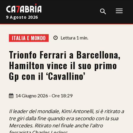
9 Agosto 2026
Home
ITALIA E MONDO
Lettura
1
min.
Cronaca
Trionfo Ferrari a Barcellona,
Giudiziaria
Hamilton vince il suo primo
Politica
Gp con il ‘Cavallino’
Sport
14 Giugno 2026 - Ore 18:29
Attualità
Sanità
Il leader del mondiale, Kimi Antonelli, si è ritirato a
tre giri dalla fine quando era secondo con la sua
Economia
Mercedes. Ritirato nel finale anche l'altro
ferrarista Charles Leclerc