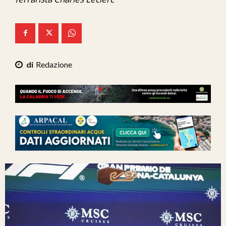
Ita-Mondo
C7 Play
We Calabria
Redazione
Mix Zone