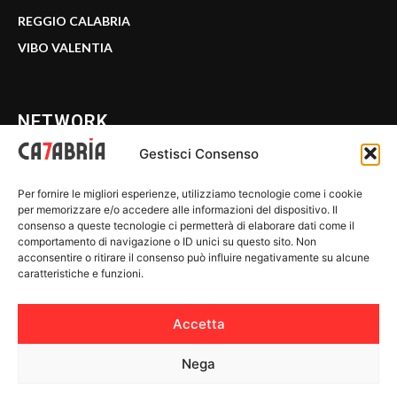
REGGIO CALABRIA
VIBO VALENTIA
NETWORK
Gestisci Consenso
CALABRIA 7
Per fornire le migliori esperienze, utilizziamo tecnologie come i cookie
WE CALABRIA
per memorizzare e/o accedere alle informazioni del dispositivo. Il
consenso a queste tecnologie ci permetterà di elaborare dati come il
C7 PLAY
comportamento di navigazione o ID unici su questo sito. Non
acconsentire o ritirare il consenso può influire negativamente su alcune
MIX ZONE
caratteristiche e funzioni.
INSIDER 24
Accetta
Nega
© 2026 Calabria 7 - Riproduzione riservata.