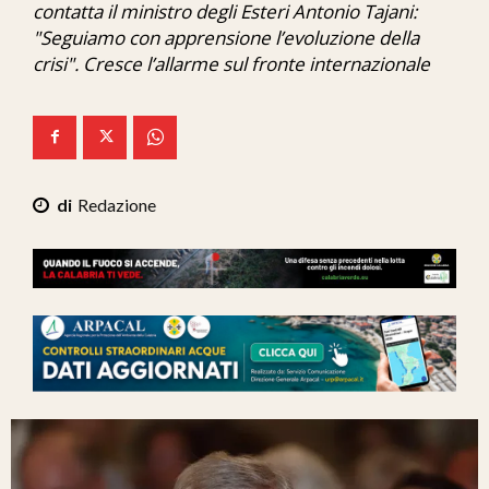
contatta il ministro degli Esteri Antonio Tajani:
Ita-Mondo
"Seguiamo con apprensione l’evoluzione della
crisi". Cresce l’allarme sul fronte internazionale
C7 Play
We Calabria
Mix Zone
Redazione