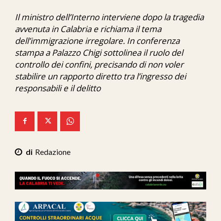
Ita-Mondo
Il ministro dell’Interno interviene dopo la tragedia
avvenuta in Calabria e richiama il tema
C7 Play
dell’immigrazione irregolare. In conferenza
We Calabria
stampa a Palazzo Chigi sottolinea il ruolo del
controllo dei confini, precisando di non voler
Mix Zone
stabilire un rapporto diretto tra l’ingresso dei
responsabili e il delitto
Redazione