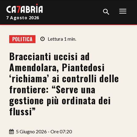
7 Agosto 2026
Home
POLITICA
Lettura
1
min.
Cronaca
Braccianti uccisi ad
Giudiziaria
Amendolara, Piantedosi
Politica
‘richiama’ ai controlli delle
frontiere: “Serve una
Sport
gestione più ordinata dei
Attualità
flussi”
Sanità
Economia
5 Giugno 2026 - Ore 07:20