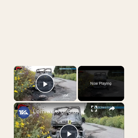
×
Now Playing
Play Video
×
L'omicidio di Giuseppe Florio. Svolta nelle indagini: tre fermati