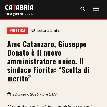
10 Agosto 2026
Home
POLITICA
Lettura
1
min.
Cronaca
Amc Catanzaro, Giuseppe
Giudiziaria
Donato è il nuovo
Politica
amministratore unico. Il
sindaco Fiorita: “Scelta di
Sport
merito”
Attualità
Sanità
22 Giugno 2026 - Ore 14:39
Economia
L'assemblea dei soci della municipalizzata del