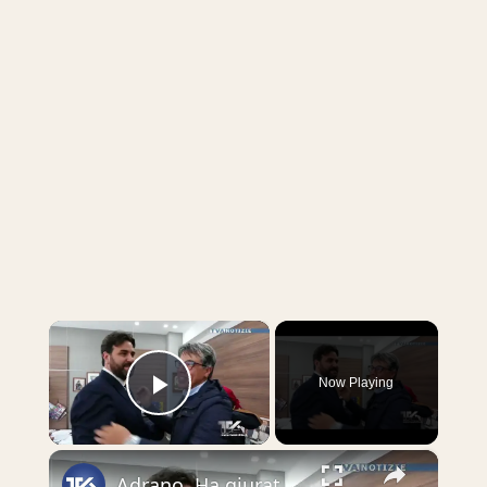
×
Now Playing
Play Video
×
Adrano. Ha giurato il nuovo assessore Luigi Cancelliere. Con il suo ingresso in Giunta, sancito l’ac