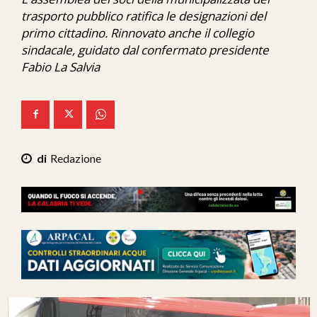
Ita-Mondo
trasporto pubblico ratifica le designazioni del
primo cittadino. Rinnovato anche il collegio
C7 Play
sindacale, guidato dal confermato presidente
Fabio La Salvia
We Calabria
Mix Zone
Redazione