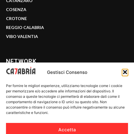
CATANZARO
COSENZA
CROTONE
REGGIO CALABRIA
VIBO VALENTIA
NETWORK
Gestisci Consenso
CALABRIA 7
Per fornire le migliori esperienze, utilizziamo tecnologie come i cookie
WE CALABRIA
per memorizzare e/o accedere alle informazioni del dispositivo. Il
consenso a queste tecnologie ci permetterà di elaborare dati come il
C7 PLAY
comportamento di navigazione o ID unici su questo sito. Non
acconsentire o ritirare il consenso può influire negativamente su alcune
MIX ZONE
caratteristiche e funzioni.
INSIDER 24
Accetta