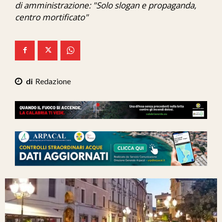
di amministrazione: "Solo slogan e propaganda,
Ita-Mondo
centro mortificato"
C7 Play
We Calabria
Mix Zone
Redazione