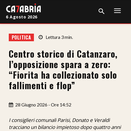
6 Agosto 2026
Home
POLITICA
Lettura
3
min.
Cronaca
Centro storico di Catanzaro,
Giudiziaria
l’opposizione spara a zero:
Politica
“Fiorita ha collezionato solo
fallimenti e flop”
Sport
Attualità
28 Giugno 2026 - Ore 14:52
Sanità
I consiglieri comunali Parisi, Donato e Veraldi
Economia
tracciano un bilancio impietoso dopo quattro anni