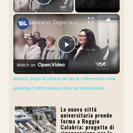
Play Video
×
Adrano. Dopo la vittoria del No al referendum sulla giustizia, il M5S esulta e dice “La Costituzione
Play
Watch on
Video
Adrano. Dopo la vittoria del No al referendum sulla
giustizia, il M5S esulta e dice “La Costituzione
La nuova città
universitaria prende
forma a Reggio
Calabria: progetto di
rigenerazione per la