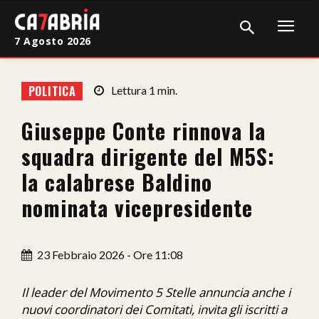
7 Agosto 2026
Home
POLITICA
Lettura
1
min.
Cronaca
Giuseppe Conte rinnova la
Giudiziaria
squadra dirigente del M5S:
Politica
la calabrese Baldino
nominata vicepresidente
Sport
Attualità
23 Febbraio 2026 - Ore 11:08
Sanità
Il leader del Movimento 5 Stelle annuncia anche i
Economia
nuovi coordinatori dei Comitati, invita gli iscritti a