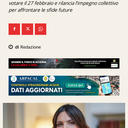
votare il 27 febbraio e rilancia l’impegno collettivo
Ita-Mondo
per affrontare le sfide future
C7 Play
We Calabria
Mix Zone
Redazione