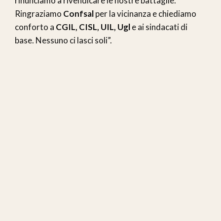
rinunciamo a rivendicare le nostre battaglie.
Ringraziamo
Confsal
per la vicinanza e chiediamo
conforto a
CGIL, CISL, UIL, Ugl
e ai sindacati di
base. Nessuno ci lasci soli”.