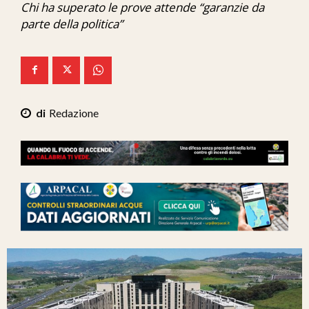
Chi ha superato le prove attende “garanzie da
Ita-Mondo
parte della politica”
C7 Play
We Calabria
Mix Zone
Redazione