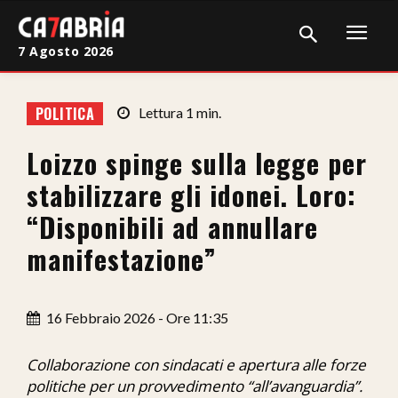
7 Agosto 2026
Home
POLITICA
Lettura
1
min.
Cronaca
Loizzo spinge sulla legge per
Giudiziaria
stabilizzare gli idonei. Loro:
Politica
“Disponibili ad annullare
manifestazione”
Sport
Attualità
16 Febbraio 2026 - Ore 11:35
Sanità
Collaborazione con sindacati e apertura alle forze
Economia
politiche per un provvedimento “all’avanguardia”.