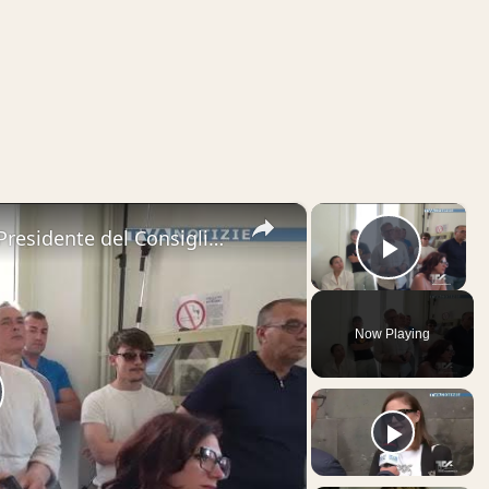
×
×
Bronte, Silvia Fallico è la nuova Presidente del Consiglio Comunale! Daniele Faia eletto Vicepreside
Play V
Now Playing
lay