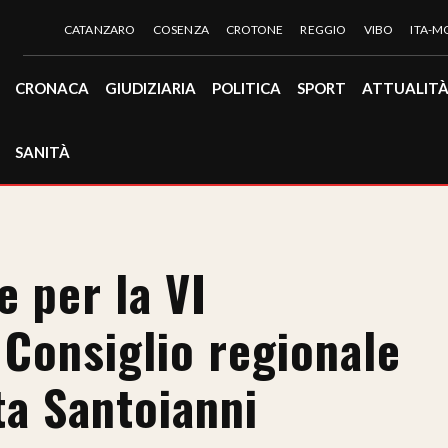
CATANZARO
COSENZA
CROTONE
REGGIO
VIBO
ITA-
CRONACA
GIUDIZIARIA
POLITICA
SPORT
ATTUALIT
SANITÀ
 per la VI
 Consiglio regionale
ta Santoianni