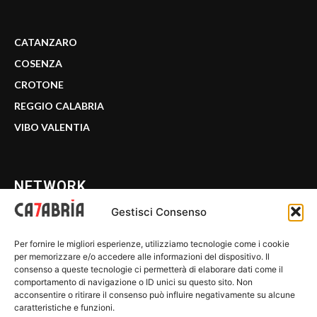
CATANZARO
COSENZA
CROTONE
REGGIO CALABRIA
VIBO VALENTIA
NETWORK
Gestisci Consenso
CALABRIA 7
Per fornire le migliori esperienze, utilizziamo tecnologie come i cookie
WE CALABRIA
per memorizzare e/o accedere alle informazioni del dispositivo. Il
consenso a queste tecnologie ci permetterà di elaborare dati come il
C7 PLAY
comportamento di navigazione o ID unici su questo sito. Non
acconsentire o ritirare il consenso può influire negativamente su alcune
MIX ZONE
caratteristiche e funzioni.