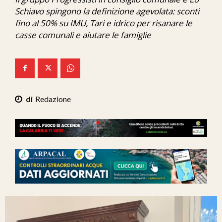
Ita-Mondo
Schiavo spingono la definizione agevolata: sconti
fino al 50% su IMU, Tari e idrico per risanare le
C7 Play
casse comunali e aiutare le famiglie
We Calabria
Mix Zone
Redazione