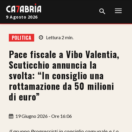
9 Agosto 2026
Home
POLITICA
Lettura
2
min.
Cronaca
Pace fiscale a Vibo Valentia,
Giudiziaria
Scuticchio annuncia la
Politica
svolta: “In consiglio una
rottamazione da 50 milioni
Sport
di euro”
Attualità
Sanità
19 Giugno 2026 - Ore 16:06
Economia
Il gruppo Progressisti in consiglio comunale e Lo