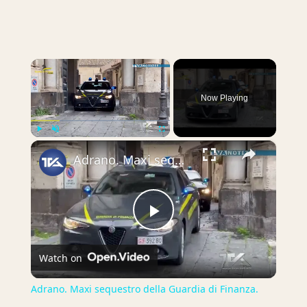
×
Now Playing
×
Play
Unmute
Fullscreen
Adrano. Maxi sequestro della Guardia di Finanza. Sigilli su quote societarie, immobili e denaro per
Play
Watch on
Video
Adrano. Maxi sequestro della Guardia di Finanza.