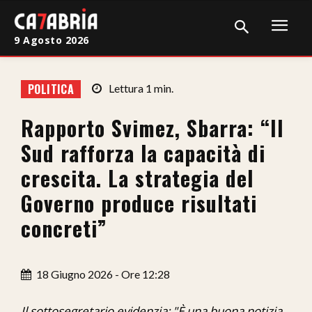
9 Agosto 2026
Home
POLITICA
Lettura
1
min.
Cronaca
Rapporto Svimez, Sbarra: “Il
Giudiziaria
Sud rafforza la capacità di
Politica
crescita. La strategia del
Governo produce risultati
Sport
concreti”
Attualità
Sanità
18 Giugno 2026 - Ore 12:28
Economia
Il sottosegretario evidenzia: "È una buona notizia