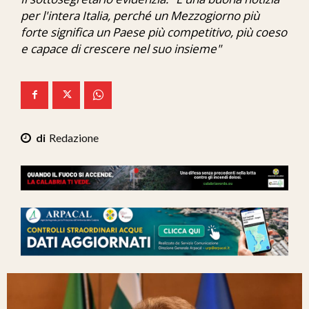
Ita-Mondo
per l'intera Italia, perché un Mezzogiorno più
forte significa un Paese più competitivo, più coeso
C7 Play
e capace di crescere nel suo insieme"
We Calabria
Mix Zone
Redazione