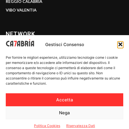
REGGIO CALABRIA
VIBO VALENTIA
NETWORK
Gestisci Consenso
CALABRIA 7
Per fornire le migliori esperienze, utilizziamo tecnologie come i cookie
WE CALABRIA
per memorizzare e/o accedere alle informazioni del dispositivo. Il
consenso a queste tecnologie ci permetterà di elaborare dati come il
C7 PLAY
comportamento di navigazione o ID unici su questo sito. Non
acconsentire o ritirare il consenso può influire negativamente su alcune
MIX ZONE
caratteristiche e funzioni.
INSIDER 24
Accetta
Nega
© 2026 Calabria 7 - Riproduzione riservata.
Politica Cookies
Riservatezza Dati
Riservatezza Dati
-
Politica Cookies
-
Disclaimer