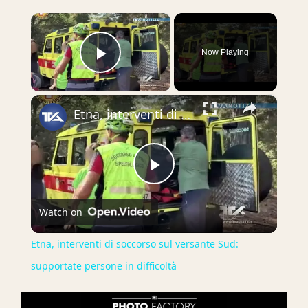
×
Now Playing
Play Video
×
Etna, interventi di soccorso sul versante Sud: supportate persone in difficoltà
Play
Watch on
Video
Etna, interventi di soccorso sul versante Sud:
supportate persone in difficoltà